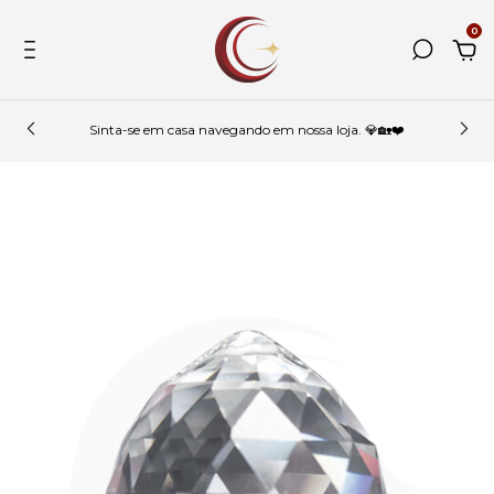
0
Sinta-se em casa navegando em nossa loja. 💎🏡❤️