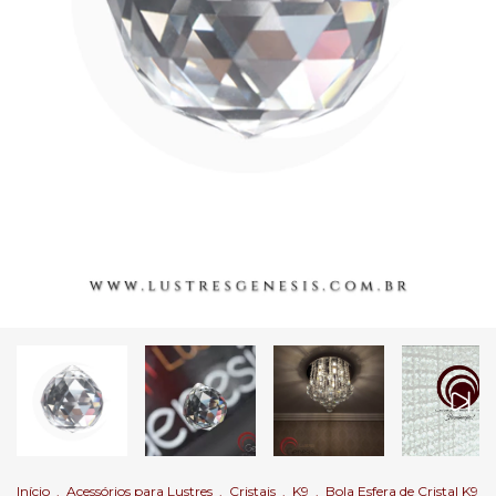
Início
.
Acessórios para Lustres
.
Cristais
.
K9
.
Bola Esfera de Cristal K9