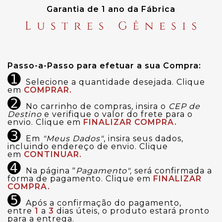
Garantia de 1 ano da Fábrica
Passo-a-Passo para efetuar a sua Compra:
➊
Selecione a quantidade desejada. Clique
em
COMPRAR.
➋
No carrinho de compras, insira o
CEP de
Destino
e verifique o valor do frete para o
envio. Clique em
FINALIZAR COMPRA.
➌
Em
"Meus Dados"
, insira seus dados,
incluindo endereço de envio. Clique
em
CONTINUAR.
➍
Na página "
Pagamento",
será confirmada a
forma de pagamento. Clique em
FINALIZAR
COMPRA.
➎
Após a confirmação do pagamento,
entre
1
a
3
dias úteis, o produto estará pronto
para a entrega.