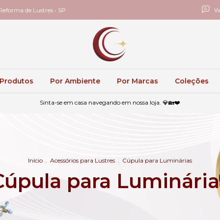
eforma de Lustres • SP
W
 Produtos
Por Ambiente
Por Marcas
Coleções
Sinta-se em casa navegando em nossa loja. 💎🏡❤️
Início
.
Acessórios para Lustres
.
Cúpula para Luminárias
Cúpula para Luminária