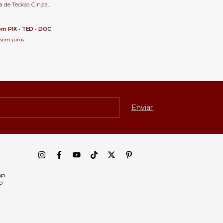
a de Tecido Cinza
Cabeceira de Cama
om
PIX • TED • DOC
sem juros
pp
p