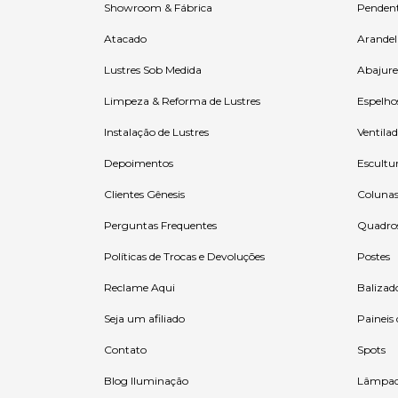
Showroom & Fábrica
Penden
Atacado
Arandel
Lustres Sob Medida
Abajure
Limpeza & Reforma de Lustres
Espelho
Instalação de Lustres
Ventilad
Depoimentos
Escultu
Clientes Gênesis
Coluna
Perguntas Frequentes
Quadro
Políticas de Trocas e Devoluções
Postes
Reclame Aqui
Balizad
Seja um afiliado
Paineis
Contato
Spots
Blog Iluminação
Lâmpad