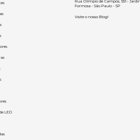
Rua Olímpio de Campos, 551 • Jardi
tes
Formosa • São Paulo - SP
as
Visite o nosso Blog!
s
s
ores
ras
s
s
ores
 de LED
as