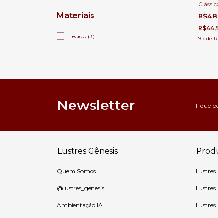
Clássi
Mesa e
Materiais
R$48
para Q
Cama
R$44,
Tecido (3)
9
x
de
R
Newsletter
Fique p
Lustres Gênesis
Prod
Quem Somos
Lustres
@lustres_genesis
Lustres
Ambientação IA
Lustres