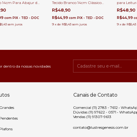
co 14cm Para Abajur de
Tecido Branco 14cm Clássico
para Leitur
 Abajur de Chão Ideal
para Abajur de Mesa,
14cm para 
,90
R$48,90
R$48,90
uartos e Cabeceira de
Cabeceira de Cama e Abajur
de Chão
99
R$44,99
R$44,99
com
PIX • TED • DOC
com
PIX • TED • DOC
c
$5,43
sem juros
9
x
de
R$5,43
sem juros
9
x
de
R$5,43
or dentro da nossas novidades
utos
Canais de Contato
 Grandes
Comercial (11) 2783 - 7612 • WhatsA
Dúvidas (11) 97622 - 0571 • WhatsAp
Vendas (11) 91307-9613
 Pendentes
contato@lustresgenesis.com.br
 Plafons