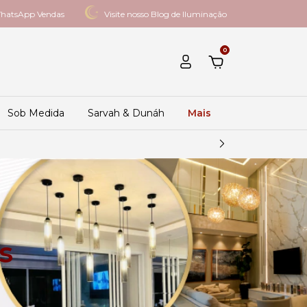
hatsApp Vendas
Visite nosso Blog de Iluminação
0
Sob Medida
Sarvah & Dunáh
Mais
s