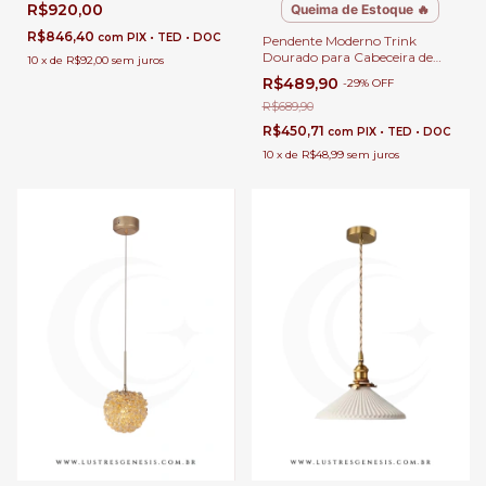
R$920,00
Queima de Estoque 🔥
Quartos e Lavabo
R$846,40
com
PIX • TED • DOC
Pendente Moderno Trink
Dourado para Cabeceira de
10
x
de
R$92,00
sem juros
Cama, Balcão de Cozinha,
R$489,90
-
29
%
OFF
Quartos e Lavabo
R$689,90
R$450,71
com
PIX • TED • DOC
10
x
de
R$48,99
sem juros