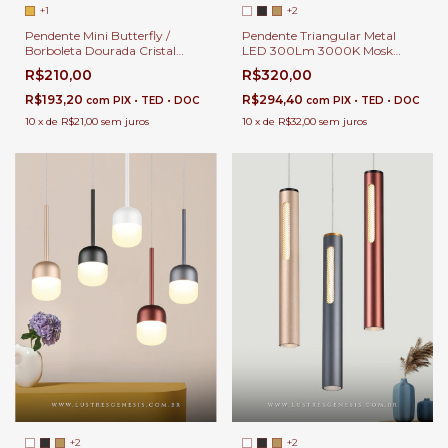
+1
+2
Pendente Mini Butterfly /
Pendente Triangular Metal
Borboleta Dourada Cristal
LED 300Lm 3000K Mosk
20x14cm LED 3000K Para
28cm Para Cabeceira de Cama
R$210,00
R$320,00
Cabeceira de Cama e Quarto
e Bancada Área Gourmet
Infantil
Moderna
R$193,20
R$294,40
com
PIX • TED • DOC
com
PIX • TED • DOC
10
x
de
R$21,00
sem juros
10
x
de
R$32,00
sem juros
+2
+2