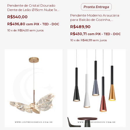
Pendente de Cristal Dourado
Pronta Entrega
Dente de Leão Ø15cm Nube 1x
Lâmpada G9 Para Cabeceira
Pendente Moderno Araucária
R$540,00
de Cama, Lavabo e Balcão de
para Balcão de Cozinha,
Cozinha
R$496,80
Quartos, Sala de Estar e Área
com
PIX • TED • DOC
R$489,90
Gourmet - GMH o P-
10
x
de
R$54,00
sem juros
ARAUCARIA-GOLD
R$450,71
com
PIX • TED • DOC
10
x
de
R$48,99
sem juros