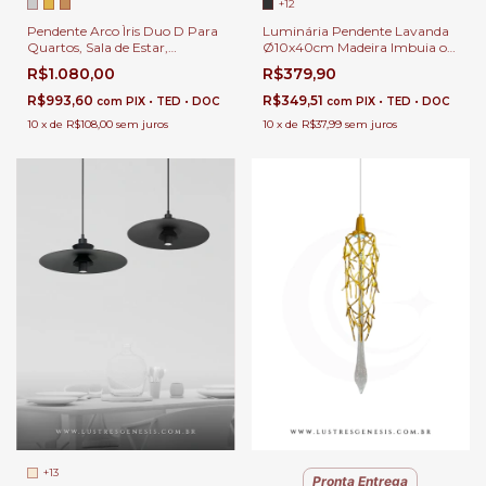
+12
Pendente Arco Ìris Duo D Para
Luminária Pendente Lavanda
Quartos, Sala de Estar,
Ø10x40cm Madeira Imbuia ou
Cabeceira de Cama e Sala de
Nogueira Vidro Branco Fosco 1x
R$1.080,00
R$379,90
Jantar
G9 para Cabeceira de Cama,
Balcão de Cozinha, Quartos e
R$993,60
R$349,51
com
PIX • TED • DOC
com
PIX • TED • DOC
Lavabo
10
x
de
R$108,00
sem juros
10
x
de
R$37,99
sem juros
+13
Pronta Entrega