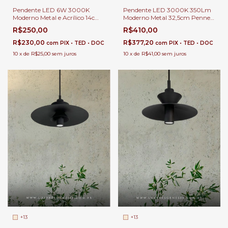
Pendente LED 6W 3000K
Pendente LED 3000K 350Lm
Moderno Metal e Acrílico 14cm
Moderno Metal 32,5cm Penner
Bushy Para Cabeceira de
Para Bancada de Cozinha e
R$250,00
R$410,00
Cama e Balcão de Cozinha
Área Gourmet
R$230,00
R$377,20
com
PIX • TED • DOC
com
PIX • TED • DOC
10
x
de
R$25,00
sem juros
10
x
de
R$41,00
sem juros
+13
+13