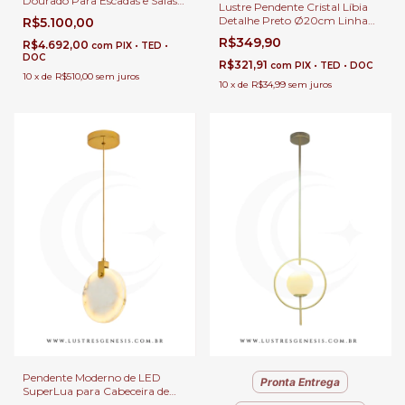
Dourado Para Escadas e Salas
Lustre Pendente Cristal Líbia
Pé Direito Duplo e Alto
Detalhe Preto Ø20cm Linha
R$5.100,00
Contemporânea Para Balcão,
R$349,90
R$4.692,00
com
PIX • TED •
Lavabos e Cabeceira
DOC
R$321,91
com
PIX • TED • DOC
10
x
de
R$510,00
sem juros
10
x
de
R$34,99
sem juros
Pendente Moderno de LED
Pronta Entrega
SuperLua para Cabeceira de
Cama, Balcão de Cozinha,