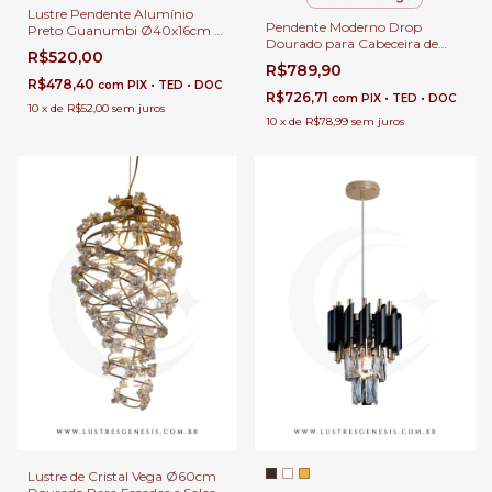
Lustre Pendente Alumínio
Pendente Moderno Drop
Preto Guanumbi Ø40x16cm 1x
Dourado para Cabeceira de
MR11 GU10 Para Sala de Estar e
R$520,00
Cama, Balcão de Cozinha,
Jantar
R$789,90
Quartos e Lavabo
R$478,40
com
PIX • TED • DOC
R$726,71
com
PIX • TED • DOC
10
x
de
R$52,00
sem juros
10
x
de
R$78,99
sem juros
Lustre de Cristal Vega Ø60cm