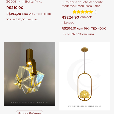
3000K Mini Butterfly /
Luminária de Teto Pendente
Borboleta Cromada 20x14cm
Moderno Brock Para Salas
R$210,00
Para Cabeceira de Cama e
Lavabos Balcão e Cabeceira de
(1)
Lavabo Moderno
Cama
R$193,20
com
PIX • TED • DOC
R$224,90
-
10
%
OFF
10
x
de
R$21,00
sem juros
R$249,90
R$206,91
com
PIX • TED • DOC
10
x
de
R$22,49
sem juros
Pronta Entrega