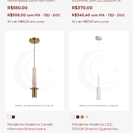
Minimalista 52cm Ice II com
Alumínio Slim Ø2,5x52cm 1x
Lâmpada Gu10 MR11 Para
G9 Para Balcão de Cozinha,
R$550,00
R$370,00
Balcão de Cozinha, Lavabo e
Lavabo e Cabeceira de Cama
Cabeceira de Cama
R$506,00
R$340,40
com
PIX • TED • DOC
com
PIX • TED • DOC
10
x
de
R$55,00
sem juros
10
x
de
R$37,00
sem juros
+2
Pendente Moderno Candle
Pendente Moderno LED
Mármore Branco para
3000K Branco Quente 6w