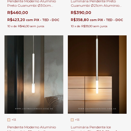
Pendente Moderno Alumínio
Luminária Pendente Preto
Preto Guanumbi Ø30cm
Guanumbi Ø21cm Alumínio
Lâmpada GU10 MR11 Bivolt
Lâmpada GU10 MR11 Bivolt
R$460,00
R$390,00
Para Balcão de Cozinha
Para Balcão de Cozinha
R$423,20
R$358,80
com
PIX • TED • DOC
com
PIX • TED • DOC
10
x
de
R$46,00
sem juros
10
x
de
R$39,00
sem juros
+13
+13
Pendente Moderno Alumínio
Luminária Pendente Ice