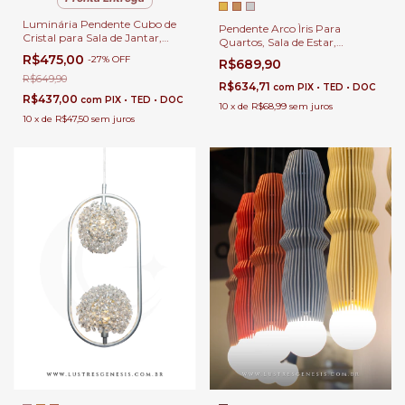
Luminária Pendente Cubo de
Pendente Arco Ìris Para
Cristal para Sala de Jantar,
Quartos, Sala de Estar,
Quartos, Cabeceira de Cama ,
Cabeceira de Cama e Sala de
R$475,00
-
27
%
OFF
R$689,90
Lavabos e Balcão de Cozinha.
Jantar
R$649,90
R$634,71
com
PIX • TED • DOC
R$437,00
com
PIX • TED • DOC
10
x
de
R$68,99
sem juros
10
x
de
R$47,50
sem juros