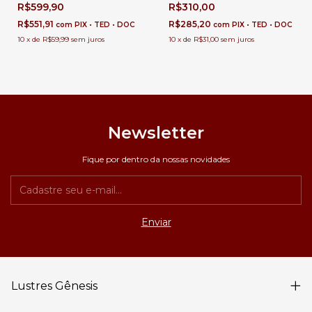
Cabeceira de Cama, Balcão de
Gratier Metal 19cm Para
R$599,90
R$310,00
Cozinha, Quartos e Lavabo
Cabeceira de Cama e Balcão de
Cozinha
R$551,91
R$285,20
com
PIX • TED • DOC
com
PIX • TED • DOC
10
x
de
R$59,99
sem juros
10
x
de
R$31,00
sem juros
Newsletter
Fique por dentro da nossas novidades
Lustres Gênesis