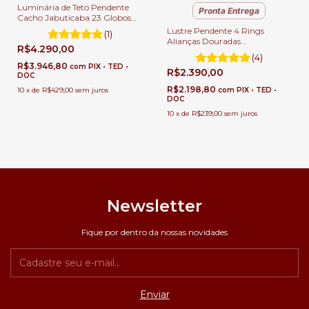
Luminária de Teto Pendente
Pronta Entrega
Cacho Jabuticaba 23 Globos
Leitoso para Sala de Jantar e Pé
Lustre Pendente 4 Rings
(1)
Direito Duplo.
Alianças Douradas
R$4.290,00
100x80x60x40cm Sala de
(4)
Jantar e Sala de Estar Pé
R$3.946,80
com
PIX • TED •
R$2.390,00
Direito Duplo
DOC
R$2.198,80
10
x
de
R$429,00
sem juros
com
PIX • TED •
DOC
10
x
de
R$239,00
sem juros
Newsletter
Fique por dentro da nossas novidades