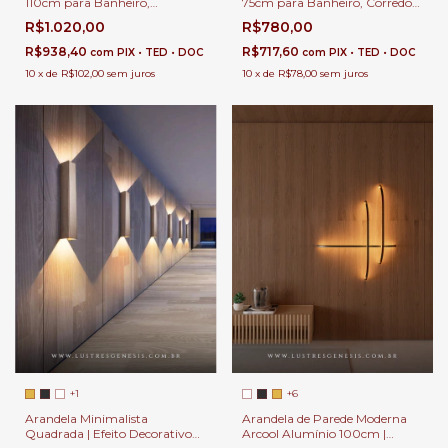
110cm para Banheiro,
75cm para Banheiro, Corredor,
Corredor, Quartos, Garagem e
Quartos, Garagem e Área
R$1.020,00
R$780,00
Área Externa
Externa
R$938,40
R$717,60
com
PIX • TED • DOC
com
PIX • TED • DOC
10
x
de
R$102,00
sem juros
10
x
de
R$78,00
sem juros
+1
+6
Arandela Minimalista
Arandela de Parede Moderna
Quadrada | Efeito Decorativo
Arcool Alumínio 100cm |