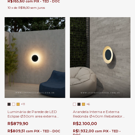
R$165,60
com
PIX • TED • DOC
10
x
de
R$18,00
sem juros
+11
+6
Luminária de Parede de LED
Arandela Interna e Externa
Eclipse Ø30cm area externa
Redonda Ø40cm Rebatedor
Muro de Piscina Resistente a
Luz Indireta Secret com LED
R$879,90
R$2.100,00
Água Corredor, Lavabo,
Integrado 1200Lm
Varanda
R$809,51
R$1.932,00
com
PIX • TED • DOC
com
PIX • TED •