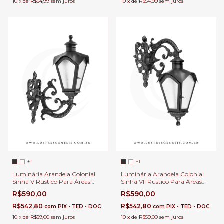
10
x
de
R$54,99
sem juros
10
x
de
R$54,99
sem juros
+1
+1
Luminária Arandela Colonial
Luminária Arandela Colonial
Sinha V Rustico Para Áreas
Sinha VII Rustico Para Áreas
Externas de Casas e Sítios e
Externas de Casas, Sítios e
R$590,00
R$590,00
Fazendas - Incolustres o Linha
Fazendas - Incolustres o Linha
Sinha - 1513
Sinha - 1517
R$542,80
R$542,80
com
PIX • TED • DOC
com
PIX • TED • DOC
10
x
de
R$59,00
sem juros
10
x
de
R$59,00
sem juros