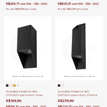
R$450,71
R$505,91
com
PIX • TED • DOC
com
PIX • TED • DOC
10
x
de
R$48,99
sem juros
10
x
de
R$54,99
sem juros
+1
Arandela Moderna Vert
Arandela Moderna Vert
20x7,5cm para Muro, Área
35x7,5cm para Muro, Piscina,
Externa, Quarto, Cabeceira de
Área Externa, Quarto,
R$169,90
R$239,90
Cama, Lavabo
Cabeceira de Cama e Lavabo
R$156,31
R$220,71
com
PIX • TED • DOC
com
PIX • TED • DOC