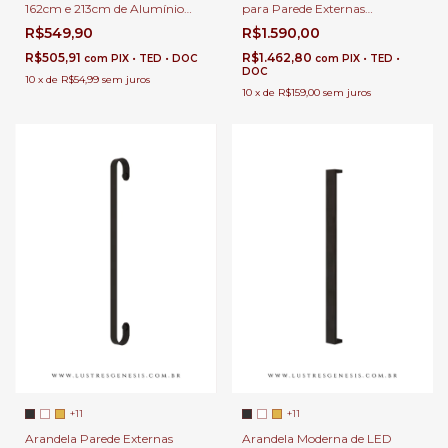
162cm e 213cm de Alumínio
para Parede Externas
com LED Integrado Para Salas,
Resistente a Chuva e
R$549,90
R$1.590,00
Quarto e Área Gourmet
Decoração Interna
Interna e Externa
R$505,91
R$1.462,80
com
PIX • TED • DOC
com
PIX • TED •
DOC
10
x
de
R$54,99
sem juros
10
x
de
R$159,00
sem juros
+11
+11
Arandela Parede Externas
Arandela Moderna de LED