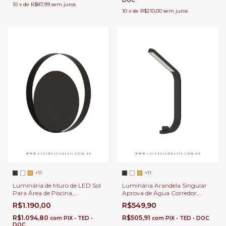
DOC
10
x
de
R$87,99
sem juros
10
x
de
R$210,00
sem juros
+11
+11
Luminária de Muro de LED Sol
Luminária Arandela Singular
Para Área de Piscina,
Aprova de Água Corredor,
Churrasqueira, Garagem e
Cabeceira de Cama, Lavabo e
R$1.190,00
R$549,90
Área Interna
Área Externa
R$1.094,80
R$505,91
com
PIX • TED •
com
PIX • TED • DOC
DOC