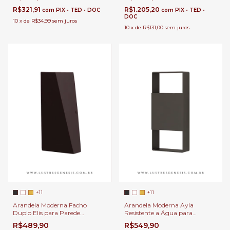
R$321,91
R$1.205,20
com
PIX • TED • DOC
com
PIX • TED •
DOC
10
x
de
R$34,99
sem juros
10
x
de
R$131,00
sem juros
+11
+11
Arandela Moderna Facho
Arandela Moderna Ayla
Duplo Elis para Parede
Resistente a Água para
Externas Resistente a Chuva e
Corredor, Lavabo, Varanda e
R$489,90
R$549,90
Decoração Interna
Áreas Externas