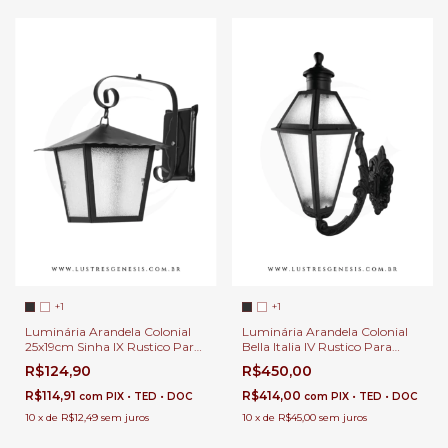
+1
+1
Luminária Arandela Colonial
Luminária Arandela Colonial
25x19cm Sinha IX Rustico Para
Bella Italia IV Rustico Para
Áreas Externas de Casas, Sítios
Áreas Externas de Casas, Sítios
R$124,90
R$450,00
e Fazendas - Incolustres o Linha
e Fazendas
Sinha - 1221
R$114,91
R$414,00
com
PIX • TED • DOC
com
PIX • TED • DOC
10
x
de
R$12,49
sem juros
10
x
de
R$45,00
sem juros