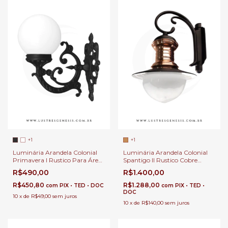
+1
+1
Luminária Arandela Colonial
Luminária Arandela Colonial
Primavera I Rustico Para Áreas
Spantigo II Rustico Cobre
Externas de Casas, Sítios e
Polido Para Áreas Externas de
R$490,00
R$1.400,00
Fazendas
Casas, Sítios e Fazendas
R$450,80
R$1.288,00
com
PIX • TED • DOC
com
PIX • TED •
DOC
10
x
de
R$49,00
sem juros
10
x
de
R$140,00
sem juros