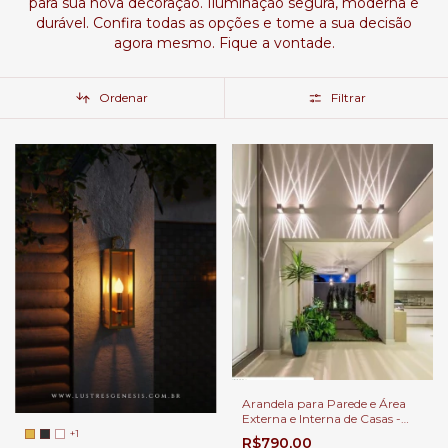
para sua nova decoração. Iluminação segura, moderna e
durável. Confira todas as opções e tome a sua decisão
agora mesmo. Fique a vontade.
Ordenar
Filtrar
Arandela para Parede e Área
Externa e Interna de Casas -
Fachos Variados
+1
R$790,00