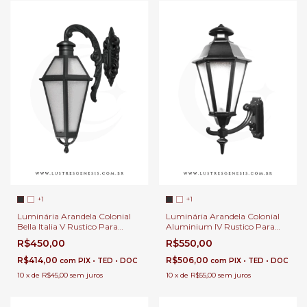
+1
+1
Luminária Arandela Colonial
Luminária Arandela Colonial
Bella Italia V Rustico Para
Aluminium IV Rustico Para
Áreas Externas de Casas, Sítios
Áreas Externas de Casas, Sítios
R$450,00
R$550,00
e Fazendas
e Fazendas
R$414,00
R$506,00
com
PIX • TED • DOC
com
PIX • TED • DOC
10
x
de
R$45,00
sem juros
10
x
de
R$55,00
sem juros