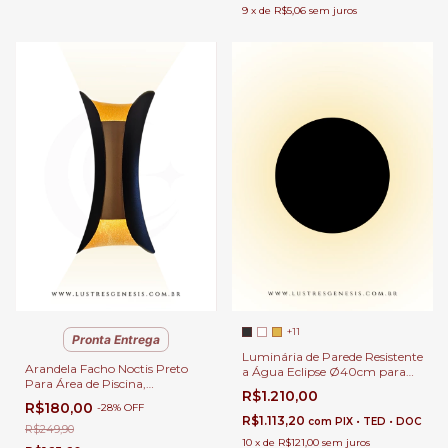
9
x
de
R$5,06
sem juros
+11
Pronta Entrega
Luminária de Parede Resistente
Arandela Facho Noctis Preto
a Água Eclipse Ø40cm para
Para Área de Piscina,
Corredor, Lavabo, Varanda e
R$1.210,00
Garagem, Cabeceira de Cama
Áreas Externas
R$180,00
-
28
%
OFF
e Área Interna • GMH
R$1.113,20
com
PIX • TED • DOC
R$249,90
10
x
de
R$121,00
sem juros