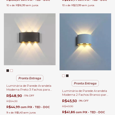
10
x
de
R$16,99
sem juros
10
x
de
R$23,99
sem juros
Pronta Entrega
Pronta Entrega
Luminária de Parede Arandela
Moderna Preto 3 Fachos para
Luminária de Parede Arandela
Área Externa de Casas
Moderna 2 Fachos Branco para
R$48,90
-
11
%
OFF
Área Externa de Casas
R$45,50
-
9
%
OFF
R$54,90
R$49,90
R$44,99
com
PIX • TED • DOC
R$41,86
com
PIX • TED • DOC
9
x
de
R$5,43
sem juros