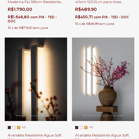
Moderna Fio 165cm Resistente
40cm 1200Lm para Area
Chuva e Decoração Interna
Externa Soft Resistente Água
R$1.790,00
R$489,90
para Muro de Piscina,
Garagem, Corredores e
R$1.646,80
R$450,71
com
PIX • TED •
com
PIX • TED • DOC
Quartos
DOC
10
x
de
R$48,99
sem juros
10
x
de
R$179,00
sem juros
+11
+11
Arandela Resistente Água Soft
Arandela Resistente Água Soft