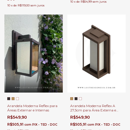
10
x
de
R$54,99
sem juros
10
x
de
R$119,00
sem juros
Arandela Moderna Reflex para
Arandela Moderna Reflex A
Áreas Externar e Internas
27,5cm para Área Externa e
Interna
R$549,90
R$549,90
R$505,91
R$505,91
com
PIX • TED • DOC
com
PIX • TED • DOC