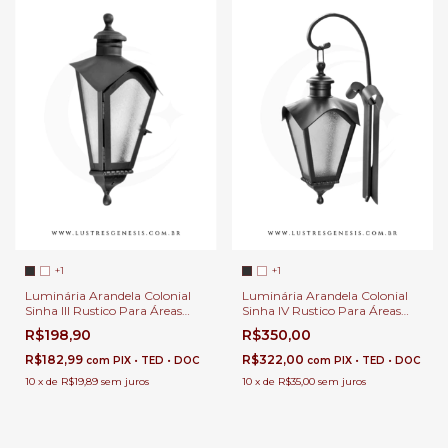
+1
+1
Luminária Arandela Colonial
Luminária Arandela Colonial
Sinha III Rustico Para Áreas
Sinha IV Rustico Para Áreas
Externas de Casas, Sítios e
Externas de Casas, Sítios e
R$198,90
R$350,00
Fazendas - Incolustres o Linha
Fazendas - Incolustres o Linha
Sinha - 1511A
Sinha - 1511
R$182,99
R$322,00
com
PIX • TED • DOC
com
PIX • TED • DOC
10
x
de
R$19,89
sem juros
10
x
de
R$35,00
sem juros