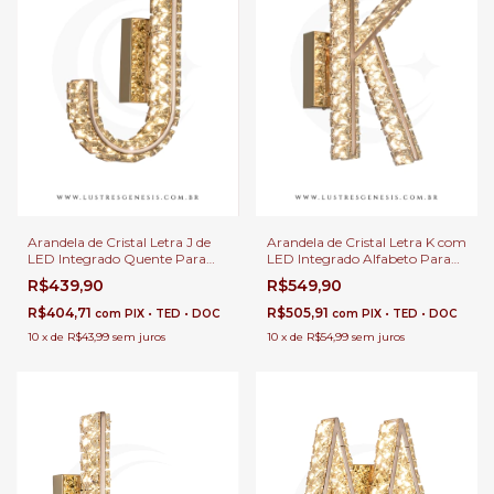
Arandela de Cristal Letra J de
Arandela de Cristal Letra K com
LED Integrado Quente Para
LED Integrado Alfabeto Para
Cabeceira de Cama, Quarto
Parede, Corredor, Cabeceira de
R$439,90
R$549,90
Infantil e Corredor
Cama e Quartos
R$404,71
R$505,91
com
PIX • TED • DOC
com
PIX • TED • DOC
10
x
de
R$43,99
sem juros
10
x
de
R$54,99
sem juros