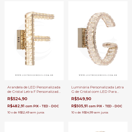
Arandela de LED Personalizada
Luminária Personalizada Letra
de Cristal Letra F Personalizada
G de Cristal com LED Para
Dourada Para Quartos Infantil,
Festas, Quartos Infantil,
R$524,90
R$549,90
Escritórios e Cabeceira de
Cabeceira de Cama e Sala de
Cama
Estar
R$482,91
R$505,91
com
PIX • TED • DOC
com
PIX • TED • DOC
10
x
de
R$52,49
sem juros
10
x
de
R$54,99
sem juros