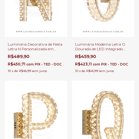
Luminária Decorativa de Festa
Luminária Moderna Letra O
Letra N Personalizada em
Dourada de LED integrado
Cristal e LED Integrado Quente
3000k para Decoração,
R$489,90
R$459,90
Para Cabeceira de Cama e
Cabeceira de Cama, Corredor e
Quartos Infantil
Quartos
R$450,71
R$423,11
com
PIX • TED • DOC
com
PIX • TED • DOC
10
x
de
R$48,99
sem juros
10
x
de
R$45,99
sem juros