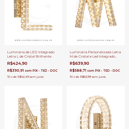
Luminária de LED Integrado
Luminária Personalizada Letra
Letra L de Cristal Brilhante
M de Cristal e Led Integrado
Para Parede e Decoração
Para decoração de Fetsa,
R$424,90
R$639,90
Personalizada para
Cabeceira de Cama e Quartos
Apartamento
Infantil
R$390,91
R$588,71
com
PIX • TED • DOC
com
PIX • TED • DOC
10
x
de
R$42,49
sem juros
10
x
de
R$63,99
sem juros