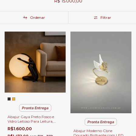
R$ 15.000,00
Ordenar
Filtrar
Pronta Entrega
Abajur Gaya Preto Fosco e
Vidro Leitoso Para Leitura,
Pronta Entrega
Quartos, Escritório e
R$1.600,00
Escrivaninhas
Abajur Moderno Cisne
Dourado Brilhante com LED