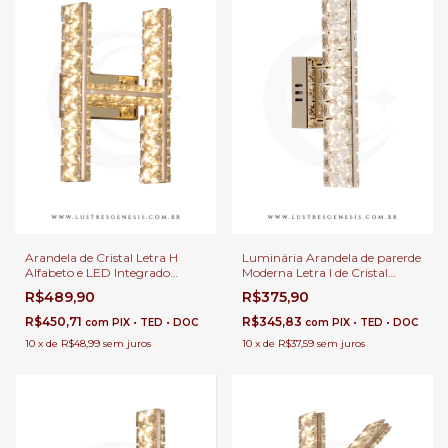
Arandela de Cristal Letra H
Luminária Arandela de parerde
Alfabeto e LED Integrado
Moderna Letra I de Cristal
Decoração Quartos e Cabeceira
Brilhante Dourado Decoração
R$489,90
R$375,90
de Cama
Cabeceira de Cama e Quartos
Infantil
R$450,71
R$345,83
com
PIX • TED • DOC
com
PIX • TED • DOC
10
x
de
R$48,99
sem juros
10
x
de
R$37,59
sem juros