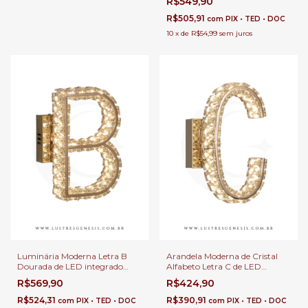
R$549,90
Cabeceira de Cama, Corredor e
Quartos
R$505,91
com
PIX • TED • DOC
10
x
de
R$54,99
sem juros
Luminária Moderna Letra B
Arandela Moderna de Cristal
Dourada de LED integrado
Alfabeto Letra C de LED
3000k para Decoração,
Personalizada para Decoração,
R$569,90
R$424,90
Cabeceira de Cama, Corredor e
Cabeceira de Cama, Corredor e
Quartos
Quartos
R$524,31
R$390,91
com
PIX • TED • DOC
com
PIX • TED • DOC