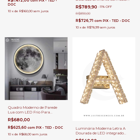
R$1.472,00
com
PIX • TED •
Integrado para Escritório e
DOC
R$789,90
-
11
%
OFF
Cabeceira de Cama
10
x
de
R$160,00
sem juros
R$890,00
R$726,71
com
PIX • TED • DOC
10
x
de
R$78,99
sem juros
Quadro Moderno de Parede
Lua com LED Frio Para
Decoração de Quartos, Sala de
R$680,00
Estar, Corredor, Escritório,
Apartamento e Quarto Infantil
R$625,60
com
PIX • TED • DOC
Luminária Moderna Letra A
Dourada de LED integrado
10
x
de
R$68,00
sem juros
3000k para Decoração,