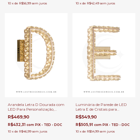
10
x
de
R$56,99
sem juros
10
x
de
R$42,49
sem juros
Arandela Letra D Dourada com
Luminária de Parede de LED
LED Para Personalização,
Letra E de Cristais para
Decoração, Cabeceira de
Decoração, Cabeceira de
R$469,90
R$549,90
Cama, Corredor e Quartos
Cama, Corredor, Escritório e
Infantil
Quartos
R$432,31
R$505,91
com
PIX • TED • DOC
com
PIX • TED • DOC
10
x
de
R$46,99
sem juros
10
x
de
R$54,99
sem juros