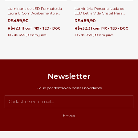
Luminária de LED Formato da
Luminária Personalizada de
Letra U Com Acabamento em
LED Letra V de Cristal Para
Cristal Para Cabeceira de
Decoração de Festa e Escritório
R$459,90
R$469,90
Cama, Quartos Infantil e Festa
R$423,11
R$432,31
com
PIX • TED • DOC
com
PIX • TED • DOC
10
x
de
R$45,99
sem juros
10
x
de
R$46,99
sem juros
Newsletter
Fique por dentro da nossas novidades