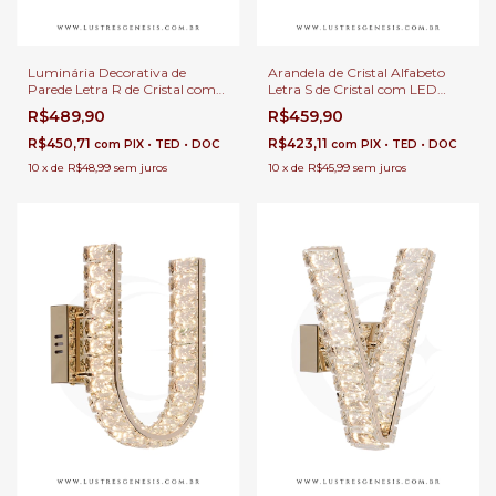
Luminária Decorativa de
Arandela de Cristal Alfabeto
Parede Letra R de Cristal com
Letra S de Cristal com LED
LED Integrado Para Cabeceira
Integrado Quente Para
R$489,90
R$459,90
de Cama, Corredor e Sala de
Cabeceira de Cama e
Estar
Decoração
R$450,71
R$423,11
com
PIX • TED • DOC
com
PIX • TED • DOC
10
x
de
R$48,99
sem juros
10
x
de
R$45,99
sem juros