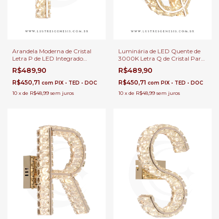
Arandela Moderna de Cristal
Luminária de LED Quente de
Letra P de LED Integrado
3000K Letra Q de Cristal Para
Quente Para Cabeceira de
Decoração de Sala de Estar,
R$489,90
R$489,90
Cama e Decoração de Hall de
Quartos e Corredor
Entrada
R$450,71
R$450,71
com
PIX • TED • DOC
com
PIX • TED • DOC
10
x
de
R$48,99
sem juros
10
x
de
R$48,99
sem juros