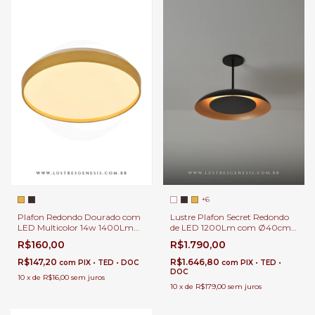
+6
Plafon Redondo Dourado com
Lustre Plafon Secret Redondo
LED Multicolor 14w 1400Lm
de LED 1200Lm com Ø40cm
Mally 27cm Para Corredor,
Rebatedor Luz Indireta para
R$160,00
R$1.790,00
Quarto e Escritório
Quartos, Sala de Estar,
Corredor, Hall e Escritório
R$147,20
R$1.646,80
com
PIX • TED • DOC
com
PIX • TED •
DOC
10
x
de
R$16,00
sem juros
10
x
de
R$179,00
sem juros