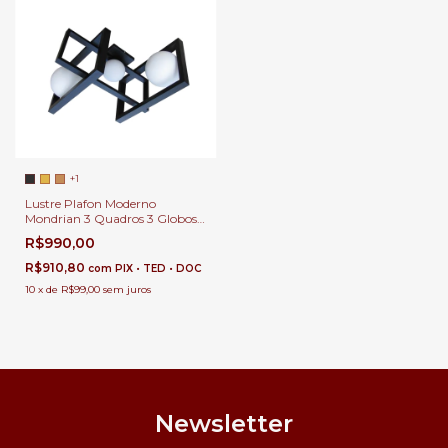
+1
Lustre Plafon Moderno
Mondrian 3 Quadros 3 Globos
Leitoso para Sala de Jantar e
R$990,00
Estar
R$910,80
com
PIX • TED • DOC
10
x
de
R$99,00
sem juros
Newsletter