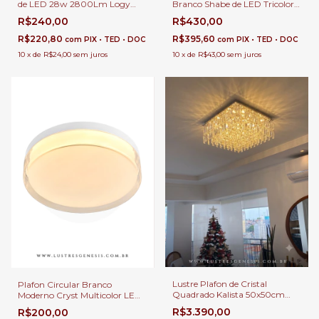
de LED 28w 2800Lm Logy
Branco Shabe de LED Tricolor
Dourado Redondo Ø39cm
45w 4500Lm Para Sala,
R$240,00
R$430,00
Para Sala, Corredor e Quarto
Quartos, Escritório e Lavabo
R$220,80
R$395,60
com
PIX • TED • DOC
com
PIX • TED • DOC
10
x
de
R$24,00
sem juros
10
x
de
R$43,00
sem juros
Lustre Plafon de Cristal
Plafon Circular Branco
Quadrado Kalista 50x50cm
Moderno Cryst Multicolor LED
para Sala de Jantar, Estar e
45w 4500Lm Para Corredor,
R$3.390,00
R$200,00
Quartos
Sala, Quartos e Lavabo