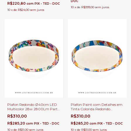
Salas
DOC
Lavabo e Quarto
R$220,80
com
PIX • TED • DOC
10
x
de
R$399,00
sem juros
10
x
de
R$24,00
sem juros
Plafon Redondo Ø40cm LED
Plafon Paint com Detalhes em
Multicolor 28w 2800Lm Party
Tinta Colorida Redondo
Colorido Confete Para Sala,
Ø40cm LED Multicolor
R$310,00
R$310,00
Corredor e Quarto Infantil
2800Lm Para Corredor e
Quarto Infantil
R$285,20
R$285,20
com
PIX • TED • DOC
com
PIX • TED • DOC
10
x
de
R$31,00
sem juros
10
x
de
R$31,00
sem juros