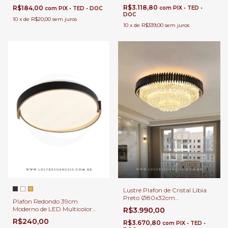
R$3.118,80
R$184,00
com
PIX • TED •
com
PIX • TED • DOC
DOC
10
x
de
R$20,00
sem juros
10
x
de
R$339,00
sem juros
Lustre Plafon de Cristal Libia
Preto Ø80x32cm
Plafon Redondo 39cm
Contemporâneo 13 E-14 |
Moderno de LED Multicolor
R$3.990,00
Luminária de Teto Decorativa
Quente, Neutro e Frio 2800Lm
R$240,00
para Quartos, Suites, Hall e
R$3.670,80
com
PIX • TED •
Logy Preto Para Corredor,