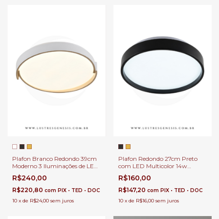
Plafon Branco Redondo 39cm
Plafon Redondo 27cm Preto
Moderno 3 Iluminações de LED
com LED Multicolor 14w
Quente, Frio e Neutro 2800Lm
1400Lm Mally Para Hall de
R$240,00
R$160,00
Logy Para Quarto, Corredor e
Entrada, Lavabo e Quartos
Sala
R$220,80
R$147,20
com
PIX • TED • DOC
com
PIX • TED • DOC
10
x
de
R$24,00
sem juros
10
x
de
R$16,00
sem juros