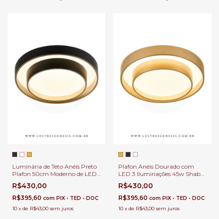
Luminária de Teto Anéis Preto
Plafon Anéis Dourado com
Plafon 50cm Moderno de LED
LED 3 Iluminações 45w Shabe
Multicolor 4500Lm Shabe
Redondo Ø50cm Para Lavabo,
R$430,00
R$430,00
Para Escritório, Quartos e
Corredor e Escritório
Corredor
R$395,60
R$395,60
com
PIX • TED • DOC
com
PIX • TED • DOC
10
x
de
R$43,00
sem juros
10
x
de
R$43,00
sem juros