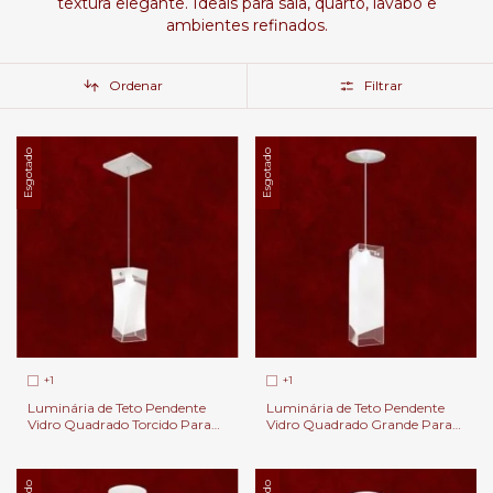
textura elegante. Ideais para sala, quarto, lavabo e
ambientes refinados.
Ordenar
Filtrar
Esgotado
Esgotado
+1
+1
Luminária de Teto Pendente
Luminária de Teto Pendente
Vidro Quadrado Torcido Para
Vidro Quadrado Grande Para
Balcão e Cabeceira de Cama.
Balcão e Cabeceira de Cama.