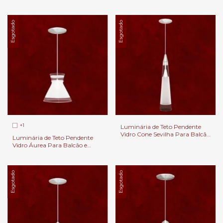
Esgotado
Esgotado
+1
Luminária de Teto Pendente
Vidro Cone Sevilha Para Balcão
Luminária de Teto Pendente
e Cabeceira de Cama.
Vidro Áurea Para Balcão e
Cabeceira de Cama.
Esgotado
Esgotado