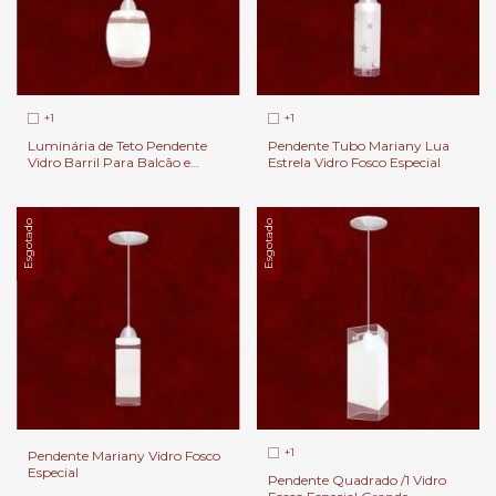
+1
+1
Luminária de Teto Pendente
Pendente Tubo Mariany Lua
Vidro Barril Para Balcão e
Estrela Vidro Fosco Especial
Cabeceira de Cama.
Esgotado
Esgotado
+1
Pendente Mariany Vidro Fosco
Especial
Pendente Quadrado /1 Vidro