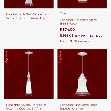
+1
Luminária de Teto Pendente
Vidro Cone Siena Para Balcão e
Pendente Borboleta Vidro
Cabeceira de Cama.
Barril Fosco
R$74,00
R$68,08
com
PIX • TED • DOC
10
x
de
R$7,40
sem juros
Esgotado
Esgotado
Pendente Sevilha Para Salas
Pendente Sino Vidro Fosco
Cozinha Quartos E Afins
Especial Grande