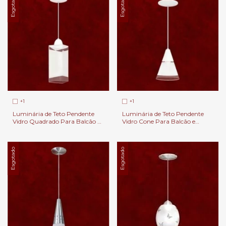
Esgotado
Esgotado
+1
+1
Luminária de Teto Pendente
Luminária de Teto Pendente
Vidro Quadrado Para Balcão e
Vidro Cone Para Balcão e
Cabeceira de Cama.
Cabeceira de Cama.
Esgotado
Esgotado