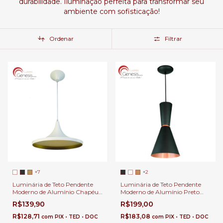
durabilidade. Iluminação perfeita para transformar seu
ambiente com sofisticação!
Ordenar
Filtrar
+7
+2
Luminária de Teto Pendente
Luminária de Teto Pendente
Moderno de Alumínio Chapéu
Moderno de Alumínio Preto
Chines Para Salas Lavabos
com Cobre Para Salas Lavabos
R$139,90
R$199,00
Balcão e Cabeceira de Cama.
Balcão e Cabeceira de Cama.
R$128,71
R$183,08
com
PIX • TED • DOC
com
PIX • TED • DOC