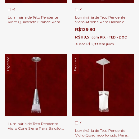
+1
+1
Luminária de Teto Pendente
Luminária de Teto Pendente
Vidro Quadrado Grande Para
Vidro Athena Para Balcão e
Balcão e Cabeceira de Cama.
Cabeceira de Cama.
R$129,90
R$119,51
com
PIX • TED • DOC
10
x
de
R$12,99
sem juros
Esgotado
Esgotado
+1
Luminária de Teto Pendente
Vidro Cone Siena Para Balcão e
Luminária de Teto Pendente
Cabeceira de Cama.
Vidro Quadrado Torcido Para