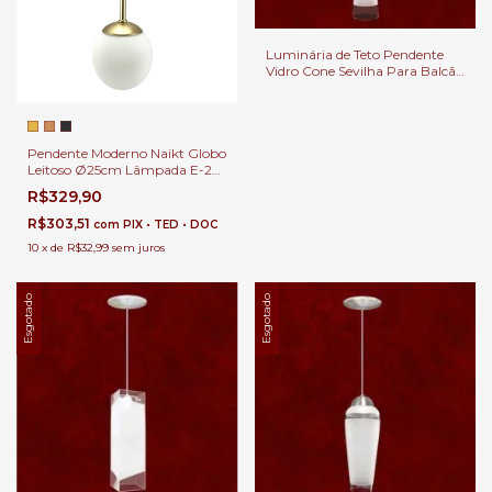
Luminária de Teto Pendente
Vidro Cone Sevilha Para Balcão
e Cabeceira de Cama.
Pendente Moderno Naikt Globo
Leitoso Ø25cm Lâmpada E-27
Para Balcão de Cozinha
R$329,90
R$303,51
com
PIX • TED • DOC
10
x
de
R$32,99
sem juros
Esgotado
Esgotado