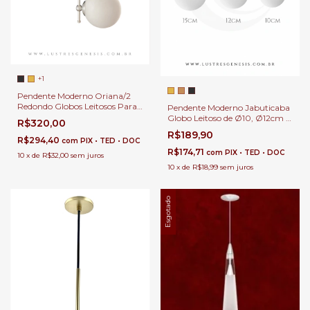
+1
Pendente Moderno Oriana/2
Redondo Globos Leitosos Para
Pendente Moderno Jabuticaba
Cabeceira de Cama, Banheiro,
Globo Leitoso de Ø10, Ø12cm e
R$320,00
Lavado e Balcão
Ø15cm Para Quarto, Cabeceira
R$189,90
de Cama, Lavabos e Balcão de
R$294,40
com
PIX • TED • DOC
Cozinha
R$174,71
com
PIX • TED • DOC
10
x
de
R$32,00
sem juros
10
x
de
R$18,99
sem juros
Esgotado