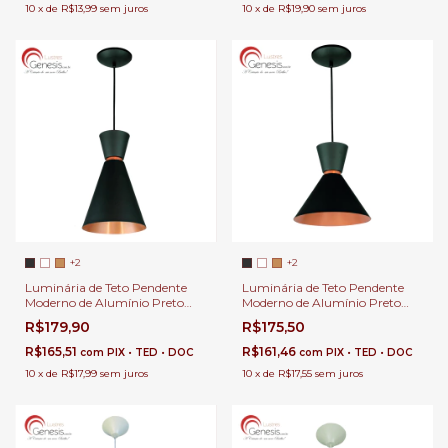
10
x
de
R$13,99
sem juros
10
x
de
R$19,90
sem juros
+2
+2
Luminária de Teto Pendente
Luminária de Teto Pendente
Moderno de Alumínio Preto
Moderno de Alumínio Preto
com Cobre Para Salas Lavabos
com Cobre Para Salas Lavabos
R$179,90
R$175,50
Balcão e Cabeceira de Cama.
Balcão e Cabeceira de Cama.
R$165,51
R$161,46
com
PIX • TED • DOC
com
PIX • TED • DOC
10
x
de
R$17,99
sem juros
10
x
de
R$17,55
sem juros