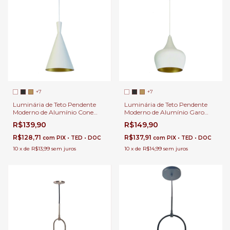
+7
+7
Luminária de Teto Pendente
Luminária de Teto Pendente
Moderno de Alumínio Cone
Moderno de Alumínio Garo
Para Salas Lavabos Balcão e
Para Salas Lavabos Balcão e
R$139,90
R$149,90
Cabeceira de Cama.
Cabeceira de Cama.
R$128,71
R$137,91
com
PIX • TED • DOC
com
PIX • TED • DOC
10
x
de
R$13,99
sem juros
10
x
de
R$14,99
sem juros