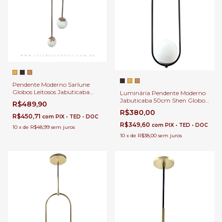
Pendente Moderno Sarlune
Globos Leitosos Jabuticaba
Luminária Pendente Moderno
Para Quarto, Sala, Cabeceira
Jabuticaba 50cm Shen Globo
R$489,90
de Cama e Lavabos.
Leitoso Para Quarto, Balção,
R$380,00
Cabeceira de Cama e Lavabos.
R$450,71
com
PIX • TED • DOC
R$349,60
com
PIX • TED • DOC
10
x
de
R$48,99
sem juros
10
x
de
R$38,00
sem juros