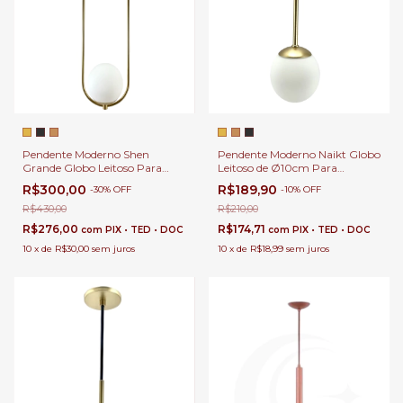
Pendente Moderno Shen
Pendente Moderno Naikt Globo
Grande Globo Leitoso Para
Leitoso de Ø10cm Para
Quarto, Sala, Escada,
Quarto, Sala, Escada,
R$300,00
R$189,90
-
30
%
OFF
-
10
%
OFF
Cabeceira de Cama e Lavabos.
Cabeceira de Cama e Lavabos.
R$430,00
R$210,00
R$276,00
R$174,71
com
PIX • TED • DOC
com
PIX • TED • DOC
10
x
de
R$30,00
sem juros
10
x
de
R$18,99
sem juros