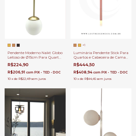
+1
Pendente Moderno Naikt Globo
Luminária Pendente Stick Para
Leitoso de Ø15cm Para Quarto,
Quartos e Cabeceira de Cama e
Sala, Escada, Cabeceira de
Lavabo.
R$224,90
R$444,50
Cama e Lavabos.
R$206,91
R$408,94
com
PIX • TED • DOC
com
PIX • TED • DOC
10
x
de
R$22,49
sem juros
10
x
de
R$44,45
sem juros