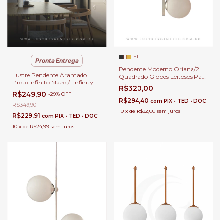
+1
Pronta Entrega
Pendente Moderno Oriana/2
Lustre Pendente Aramado
Quadrado Globos Leitosos Para
Preto Infinito Maze /1 Infinity
Cabeceira de Cama, Banheiro,
R$320,00
Para Mesa de Jantar, Sala de
Lavado e Balcão
R$249,90
-
29
%
OFF
Estar, Balcão, Cabeceira
R$294,40
com
PIX • TED • DOC
de Cama, Banheiro e Lavabo
R$349,90
10
x
de
R$32,00
sem juros
R$229,91
com
PIX • TED • DOC
10
x
de
R$24,99
sem juros