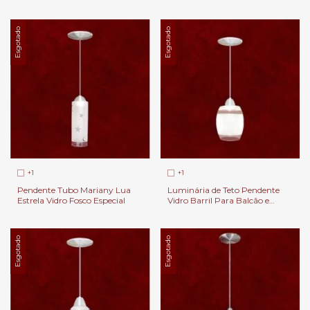
Balcão e Cabeceira de Cama.
Esgotado
Esgotado
+1
+1
Pendente Tubo Mariany Lua
Luminária de Teto Pendente
Estrela Vidro Fosco Especial
Vidro Barril Para Balcão e
Cabeceira de Cama.
Esgotado
Esgotado