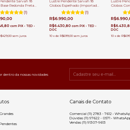
Lustre Pen
 Pendente Sarvah 18
Lustre Pendente Sarvah 18
Globos Con
 Base Redonda Preta
Globos Espelhado (Importado)
Para Casas 
asas Pé Direito Duplo e
Para Casas Pé Direito Duplo e
(1)
(1)
Alto
Alto.
R$6.990
290,00
R$6.990,00
R$6.430,
46,80
R$6.430,80
com
PIX • TED •
com
PIX • TED •
DOC
DOC
10
x
de
R$699
R$429,00
sem juros
10
x
de
R$699,00
sem juros
or dentro da nossas novidades
utos
Canais de Contato
 Grandes
Comercial (11) 2783 - 7612 • WhatsA
Dúvidas (11) 97622 - 0571 • WhatsAp
Vendas (11) 91307-9613
 Pendentes