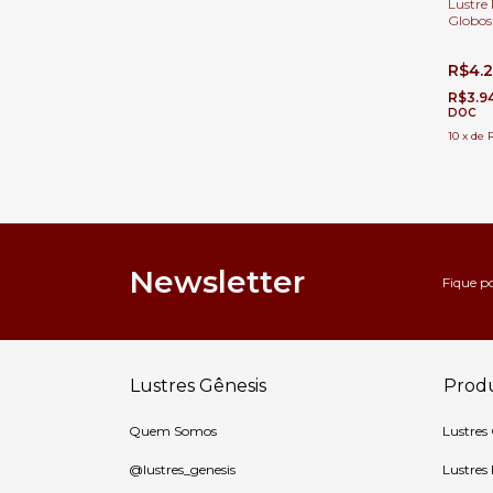
Lustre
Globos
Para C
Alto
R$4.
R$3.9
DOC
10
x
de
Newsletter
Fique p
Lustres Gênesis
Prod
Quem Somos
Lustres
@lustres_genesis
Lustres