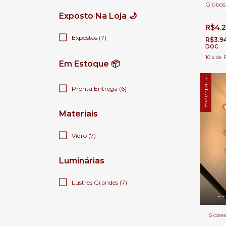
Globos
Casas P
Exposto Na Loja 🌙
R$4.
Expostos (7)
R$3.9
DOC
10
x
de
Em Estoque 📦
Frete grátis
Pronta Entrega (6)
Materiais
Vidro (7)
Luminárias
Lustres Grandes (7)
5 cores