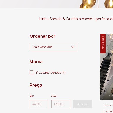
Linha Sarvah & Dunáh a mescla perfeita da
Ordenar por
Frete grátis
Marca
1º Lustres Gênesis (7)
Preço
De
Até
Aplicar
5 cores
Lustre