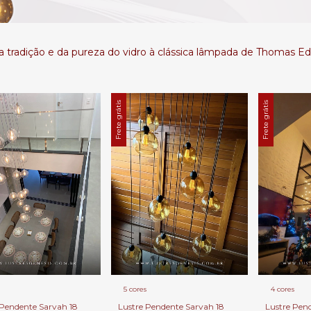
 tradição e da pureza do vidro à clássica lâmpada de Thomas Edi
Frete grátis
Frete grátis
5 cores
4 cores
 Pendente Sarvah 18
Lustre Pendente Sarvah 18
Lustre Pen