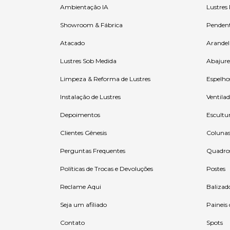
Ambientação IA
Lustres
Showroom & Fábrica
Penden
Atacado
Arandel
Lustres Sob Medida
Abajure
Limpeza & Reforma de Lustres
Espelho
Instalação de Lustres
Ventilad
Depoimentos
Escultu
Clientes Gênesis
Coluna
Perguntas Frequentes
Quadro
Políticas de Trocas e Devoluções
Postes
Reclame Aqui
Balizad
Seja um afiliado
Paineis
Contato
Spots