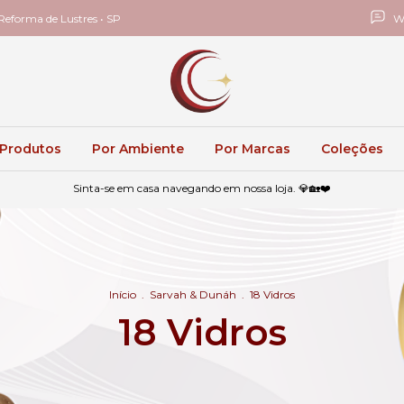
eforma de Lustres • SP
W
 Produtos
Por Ambiente
Por Marcas
Coleções
Sinta-se em casa navegando em nossa loja. 💎🏡❤️
Início
.
Sarvah & Dunáh
.
18 Vidros
18 Vidros