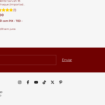
dente Sarvah 18
haque (Importado)
Pé Direito Duplo e
(1)
,00
80
com
PIX • TED •
,00
sem juros
pp
p