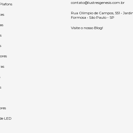
contato@lustresgenesis.com.br
 Plafons
Rua Olímpio de Campos, 551 • Jardi
tes
Formosa • São Paulo - SP
as
Visite o nosso Blog!
s
s
ores
ras
s
s
ores
 de LED