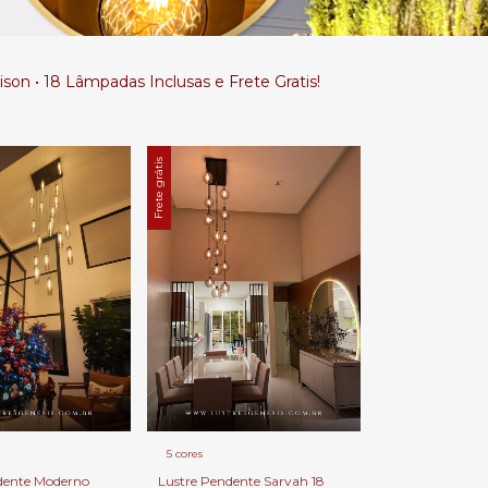
son • 18 Lâmpadas Inclusas e Frete Gratis!
Frete grátis
5 cores
dente Moderno
Lustre Pendente Sarvah 18