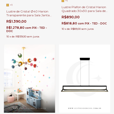
+1
+1
Lustre Plafon de Cristal Harion
Quadrado 30x30 para Sala de
Lustre de Cristal Ø40 Harion
Jantar | Sala de Estar | Quartos
Transparente para Sala Jantar |
R$890,00
| Hall de Entrada
Sala de Estar | Hall de Entrada |
R$1.390,00
Quartos
R$818,80
com
PIX • TED • DOC
R$1.278,80
com
PIX • TED •
10
x
de
R$89,00
sem juros
DOC
10
x
de
R$139,00
sem juros