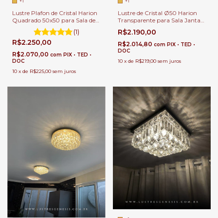
+1
+1
Lustre Plafon de Cristal Harion
Lustre de Cristal Ø50 Harion
Quadrado 50x50 para Sala de
Transparente para Sala Jantar |
Jantar | Sala de Estar | Quartos
Sala de Estar | Hall de Entrada |
(1)
R$2.190,00
| Hall de Entrada
Quartos
R$2.250,00
R$2.014,80
com
PIX • TED •
DOC
R$2.070,00
com
PIX • TED •
DOC
10
x
de
R$219,00
sem juros
10
x
de
R$225,00
sem juros