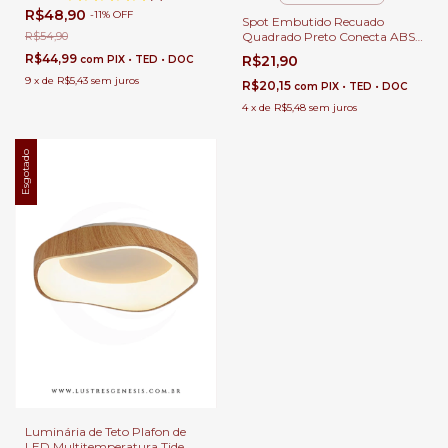
R$48,90
-
11
%
OFF
Spot Embutido Recuado
R$54,90
Quadrado Preto Conecta ABS
Bella para Forro de Gesso
R$44,99
R$21,90
com
PIX • TED • DOC
Lâmpada Mr16 Soquete Gu10
9
x
de
R$5,43
sem juros
Quente, Fria ou Neutra
R$20,15
com
PIX • TED • DOC
4
x
de
R$5,48
sem juros
Esgotado
Luminária de Teto Plafon de
LED Multitemperatura Tide