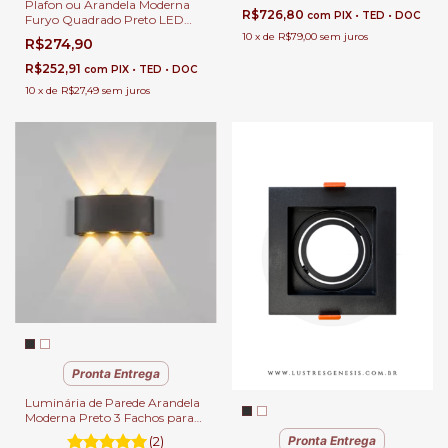
Plafon ou Arandela Moderna
R$726,80
com
PIX • TED • DOC
Furyo Quadrado Preto LED
Integrado para Quartos, Sala
10
x
de
R$79,00
sem juros
R$274,90
de Estar, Hall de Entrada e
Escritório
R$252,91
com
PIX • TED • DOC
10
x
de
R$27,49
sem juros
Pronta Entrega
Luminária de Parede Arandela
Moderna Preto 3 Fachos para
Área Externa de Casas
(2)
Pronta Entrega