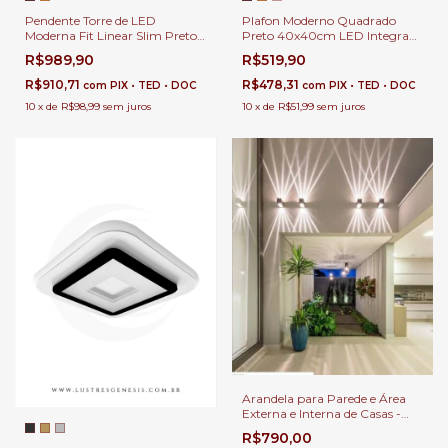
Pendente Torre de LED
Plafon Moderno Quadrado
Moderna Fit Linear Slim Preto
Preto 40x40cm LED Integrado
100cm para Quarto, Cabeceira
3000k para Quartos, Sala de
R$989,90
R$519,90
de Cama, Lavabo e Escritórios
Estar, Hall de Entrada,
Escritório e Sala de Jantar
R$910,71
R$478,31
com
PIX • TED • DOC
com
PIX • TED • DOC
10
x
de
R$98,99
sem juros
10
x
de
R$51,99
sem juros
Arandela para Parede e Área
Externa e Interna de Casas -
Fachos Variados
R$790,00