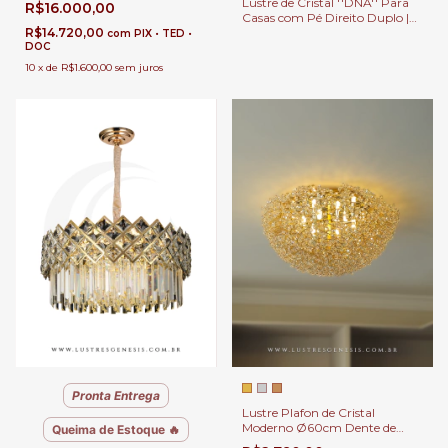
Lustre de Cristal ''DNA'' Para
R$16.000,00
Pé Direito Duplo e Alto.
Casas com Pé Direito Duplo |
R$14.720,00
Linha Kria
com
PIX • TED •
DOC
10
x
de
R$1.600,00
sem juros
Pronta Entrega
Lustre Plafon de Cristal
Moderno Ø60cm Dente de
Queima de Estoque 🔥
Leão Para Quartos, Closet, Sala