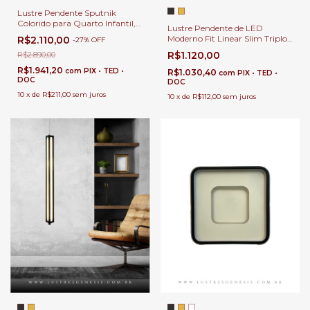
Lustre Pendente Sputnik
Colorido para Quarto Infantil,
Lustre Pendente de LED
Berçário, Escolinha, Loja e salão
Moderno Fit Linear Slim Triplo
R$2.110,00
-
27
%
OFF
de jogos.
para Sala de Jantar, Quartos,
R$1.120,00
R$2.890,00
Sala de Estar e Mesa de
Escritórios
R$1.941,20
com
PIX • TED •
R$1.030,40
com
PIX • TED •
DOC
DOC
10
x
de
R$211,00
sem juros
10
x
de
R$112,00
sem juros