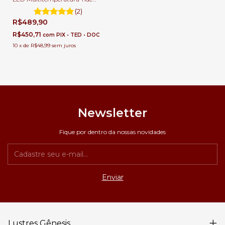
Para Salas, Quartos e Escritório
(2)
R$489,90
R$450,71
com
PIX • TED • DOC
10
x
de
R$48,99
sem juros
Newsletter
Fique por dentro da nossas novidades
Lustres Gênesis