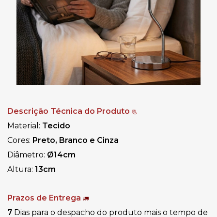
Descrição Técnica do Produto
📃
Material:
Tecido
Cores: 
Preto, Branco e Cinza 
Diâmetro:
Ø
14cm
Altura: 
13cm
Prazos de Entrega
🚛
7
Dias para o despacho do produto mais o tempo de