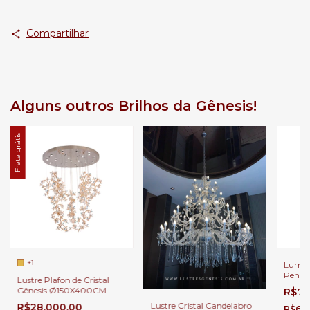
Compartilhar
Alguns outros Brilhos da Gênesis!
Frete grátis
+1
Luminá
Pende
Lustre Plafon de Cristal
Vidro 
Gênesis Ø150X400CM
R$74
Lavabo
Cristais Transparentes
Lustre Cristal Candelabro
R$28.000,00
Cabec
R$689