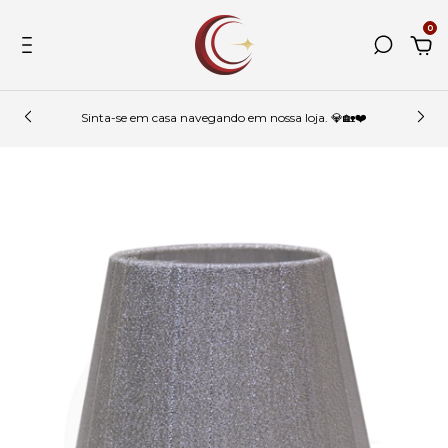
0
Sinta-se em casa navegando em nossa loja. 💎🏡❤️