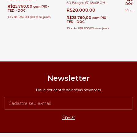
Âmbar e Azul Para Casas
50 Braços Ø168x180H
DOC
Com Pé Direito Duplo e
R$25.760,00
com
PIX •
Maria Thereza | Cristais
Alto
R$28.000,00
10
x
de
TED • DOC
Transparentes | Casas Pé
Direito Duplo
10
x
de
R$2.800,00
sem juros
R$25.760,00
com
PIX •
TED • DOC
10
x
de
R$2.800,00
sem juros
Newsletter
Fique por dentro da nossas novidades