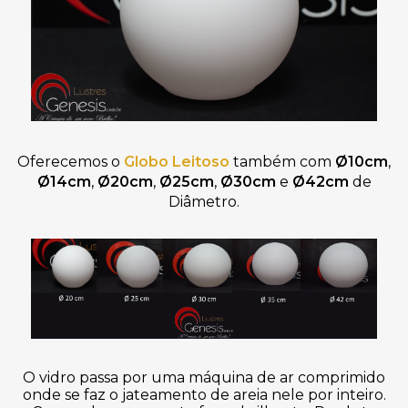
Oferecemos o
Globo Leitoso
também com
Ø10cm
,
Ø14cm
,
Ø20cm
,
Ø25cm
,
Ø30cm
e
Ø42cm
de
Diâmetro.
O vidro passa por uma máquina de ar comprimido
onde se faz o jateamento de areia nele por inteiro.