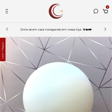
0
Sinta-se em casa navegando em nossa loja. 💎🏡❤️
Leve + Pague -