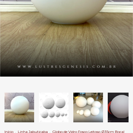
Início
.
Linha Jabuticaba
.
Globo de Vidro Fosco Leitoso Ø35cm Bocal