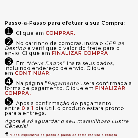
Passo-a-Passo para efetuar a sua Compra:
➊
Clique em
COMPRAR.
➋
No carrinho de compras, insira o
CEP de
Destino
e verifique o valor do frete para o
envio. Clique em
FINALIZAR COMPRA.
➌
Em
"Meus Dados"
, insira seus dados,
incluindo endereço de envio. Clique
em
CONTINUAR.
➍
Na página "
Pagamento",
será confirmada a
forma de pagamento. Clique em
FINALIZAR
COMPRA.
➎
Após a confirmação do pagamento,
entre
0
a
1
dia útil, o produto estará pronto
para a entrega.
Agora é só aguardar o seu maravilhoso Lustre
Gênesis!
🎥
Video explicativo do passo a passo de como efetuar a compra