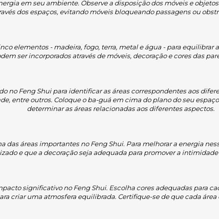
 energia em seu ambiente. Observe a disposição dos móveis e objetos
avés dos espaços, evitando móveis bloqueando passagens ou obstru
cinco elementos - madeira, fogo, terra, metal e água - para equilibra
odem ser incorporados através de móveis, decoração e cores das par
o no Feng Shui para identificar as áreas correspondentes aos difere
de, entre outros. Coloque o ba-guá em cima do plano do seu espaço e
determinar as áreas relacionadas aos diferentes aspectos.
 das áreas importantes no Feng Shui. Para melhorar a energia nesse s
izado e que a decoração seja adequada para promover a intimidade
mpacto significativo no Feng Shui. Escolha cores adequadas para c
para criar uma atmosfera equilibrada. Certifique-se de que cada ár