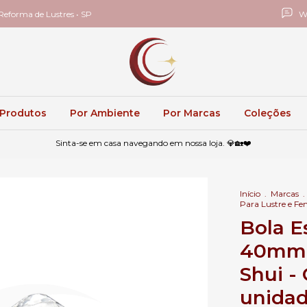
eforma de Lustres • SP
W
 Produtos
Por Ambiente
Por Marcas
Coleções
Sinta-se em casa navegando em nossa loja. 💎🏡❤️
Início
.
Marcas
.
Para Lustre e Fe
Bola E
40mm P
Shui -
unidad