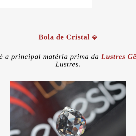
Bola de Cristal
💎
é a principal matéria prima da
Lustres Gê
Lustres.