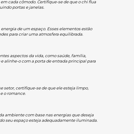
 em cada cômodo. Certifique-se de que o chi flua 
indo portas e janelas.
r a energia de um espaço. Esses elementos estão 
edes para criar uma atmosfera equilibrada.
ntes aspectos da vida, como saúde, família, 
 alinhe-o com a porta de entrada principal para 
etor, certifique-se de que ele esteja limpo, 
 e o romance.
ada ambiente com base nas energias que deseja 
ea do seu espaço esteja adequadamente iluminada.