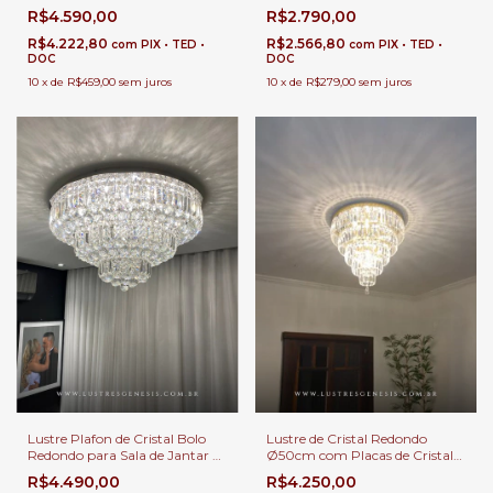
Dente de Leão Para Sala de
Dente de Leão Para Sala de
R$4.590,00
R$2.790,00
Jantar e Quartos.
Jantar e Quartos.
R$4.222,80
R$2.566,80
com
PIX • TED •
com
PIX • TED •
DOC
DOC
10
x
de
R$459,00
sem juros
10
x
de
R$279,00
sem juros
Lustre Plafon de Cristal Bolo
Lustre de Cristal Redondo
Redondo para Sala de Jantar e
Ø50cm com Placas de Cristal
Quartos
para Sala de Estar e Jantar.
R$4.490,00
R$4.250,00