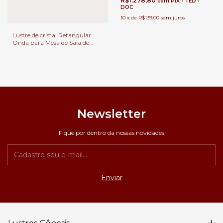
R$1.278,80
com
PIX • TED •
DOC
10
x
de
R$139,00
sem juros
Lustre de cristal Retangular
Onda para Mesa de Sala de
Jantar e Estar.
Newsletter
Fique por dentro da nossas novidades