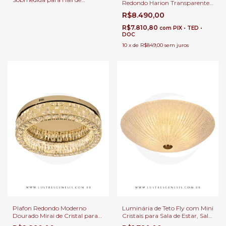
Redondo Harion Transparente
Entrada - Lavabos
para Sala Jantar | Sala de Estar
R$8.490,00
| Hall de Entrada | Quartos
R$7.810,80
com
PIX • TED •
DOC
10
x
de
R$849,00
sem juros
Plafon Redondo Moderno
Luminária de Teto Fly com Mini
Dourado Mirai de Cristal para
Cristais para Sala de Estar, Sala
Sala de Estar, Sala de TV,
de TV, Escritórios, Quartos,