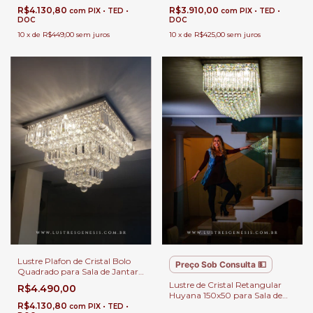
R$4.130,80
R$3.910,00
com
PIX • TED •
com
PIX • TED •
DOC
DOC
10
x
de
R$449,00
sem juros
10
x
de
R$425,00
sem juros
Lustre Plafon de Cristal Bolo
Preço Sob Consulta 💵
Quadrado para Sala de Jantar
e Quartos
Lustre de Cristal Retangular
R$4.490,00
Huyana 150x50 para Sala de
R$4.130,80
Jantar e Sala de Estar.
com
PIX • TED •