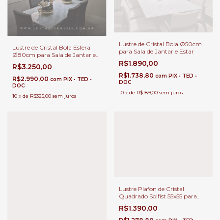
Lustre de Cristal Bola Ø50cm
Lustre de Cristal Bola Esfera
para Sala de Jantar e Estar
Ø80cm para Sala de Jantar e
Estar
R$1.890,00
R$3.250,00
R$1.738,80
com
PIX • TED •
R$2.990,00
com
PIX • TED •
DOC
DOC
10
x
de
R$189,00
sem juros
10
x
de
R$325,00
sem juros
Lustre Plafon de Cristal
Quadrado Solfist 55x55 para
Sala Jantar, Sala de Estar e
R$1.390,00
Quartos.