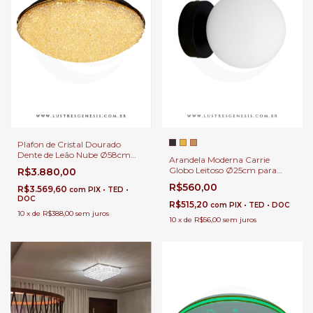
Plafon de Cristal Dourado
Dente de Leão Nube Ø58cm
Arandela Moderna Carrie
LED Integrado 5700Lm Para
Globo Leitoso Ø25cm para
R$3.880,00
Quartos, Suíte e Sala de Estar
Cabeceira de Cama e Lavabos
R$560,00
R$3.569,60
com
PIX • TED •
DOC
R$515,20
com
PIX • TED • DOC
10
x
de
R$388,00
sem juros
10
x
de
R$56,00
sem juros