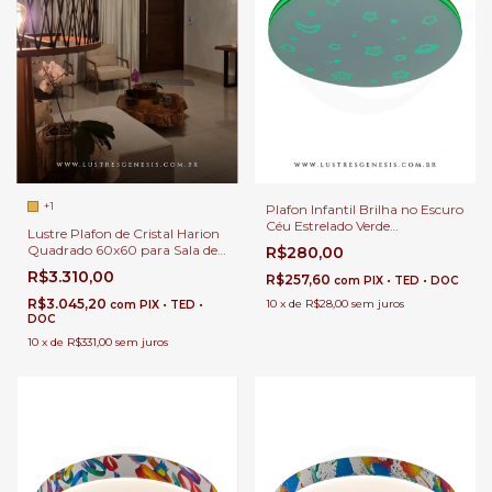
+1
Plafon Infantil Brilha no Escuro
Céu Estrelado Verde
Lustre Plafon de Cristal Harion
Fluorescente LED Multicolor
Quadrado 60x60 para Sala de
R$280,00
28w 2800Lm Para Quarto
Jantar | Sala de Estar | Quartos
R$3.310,00
Infantil Feminino e Masculino
R$257,60
com
PIX • TED • DOC
| Hall de Entrada
R$3.045,20
10
x
de
R$28,00
sem juros
com
PIX • TED •
DOC
10
x
de
R$331,00
sem juros