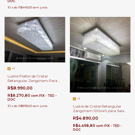
DOC
10
x
de
R$449,00
sem juros
+1
Lustre Plafon de Cristal
Retangular Zangcham Para
Mesa de Jantar | Sala de Estar |
R$8.990,00
Closet
R$8.270,80
com
PIX • TED •
+1
DOC
10
x
de
R$899,00
sem juros
Lustre de Cristal Retangular
Zangcham 100x40 para Sala
de Jantar e Sala de Estar.
R$4.890,00
R$4.498,80
com
PIX • TED •
DOC