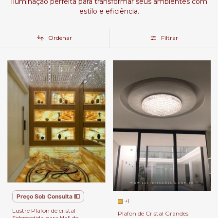
Iluminação perfeita para transformar seus ambientes com
estilo e eficiência.
Ordenar
Filtrar
Preço Sob Consulta 💵
+1
Lustre Plafon de cristal
Plafon de Cristal Grandes
Sobmedida para Hall de