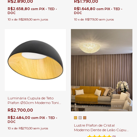
R$2.890,00
R$1.790,00
Escritórios, Quartos, Quarto
Quarto Infantil, Lavabos e
Infantil, Lavabos e Banheiros
Banheiros
R$2.658,80
R$1.646,80
com
PIX • TED •
com
PIX • TED •
DOC
DOC
10
x
de
R$289,00
sem juros
10
x
de
R$179,00
sem juros
Luminária Cupula de Teto
Plafon Ø50cm Moderno Tonia
Preto e Madeira para Quartos,
R$2.700,00
Sala de Estar, Hall de Entrada,
Escritório e Sala de Jantar
R$2.484,00
com
PIX • TED •
DOC
Lustre Plafon de Cristal
10
x
de
R$270,00
sem juros
Moderno Dente de Leão Cúpula
Ø80cm para Suíte Masters,
(1)