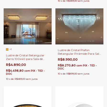
10
x
de
R$489,00
sem juros
+1
Lustre de Cristal Plafon
Retangular Pirâmide Para Sala
Lustre de Cristal Retangular
de Estar e Jantar
Zarris 100x40 para Sala de
R$8.990,00
Jantar e Sala de Estar.
R$4.890,00
R$8.270,80
com
PIX • TED •
DOC
R$4.498,80
com
PIX • TED •
10
x
de
R$899,00
sem juros
DOC
10
x
de
R$489,00
sem juros