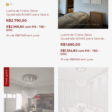
+1
Lustre de Cristal Zecor
Quadrado 80x80 para Sala de
jantar, Estar e de TV.
R$2.790,00
R$2.566,80
com
PIX • TED •
DOC
Lustre de Cristal Zecor
10
x
de
R$279,00
sem juros
Quadrado 60x60 para Sala de
jantar, Estar e de TV.
R$1.690,00
R$1.554,80
com
PIX • TED •
DOC
10
x
de
R$169,00
sem juros
Frete grátis