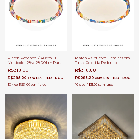
Plafon Redondo Ø40cm LED
Plafon Paint com Detalhes em
Multicolor 28w 2800Lm Party
Tinta Colorida Redondo
Colorido Confete Para Sala,
Ø40cm LED Multicolor
R$310,00
R$310,00
Corredor e Quarto Infantil
2800Lm Para Corredor e
Quarto Infantil
R$285,20
R$285,20
com
PIX • TED • DOC
com
PIX • TED • DOC
10
x
de
R$31,00
sem juros
10
x
de
R$31,00
sem juros