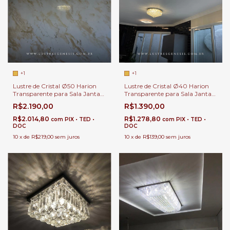
+1
+1
Lustre de Cristal Ø50 Harion
Lustre de Cristal Ø40 Harion
Transparente para Sala Jantar |
Transparente para Sala Jantar |
Sala de Estar | Hall de Entrada |
Sala de Estar | Hall de Entrada |
R$2.190,00
R$1.390,00
Quartos
Quartos
R$2.014,80
R$1.278,80
com
PIX • TED •
com
PIX • TED •
DOC
DOC
10
x
de
R$219,00
sem juros
10
x
de
R$139,00
sem juros