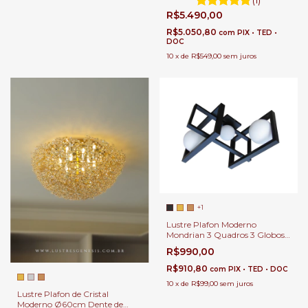
Closet, Quartos e Sala de Estar
R$5.490,00
e Hall
R$5.050,80
com
PIX • TED •
DOC
10
x
de
R$549,00
sem juros
+1
Lustre Plafon Moderno
Mondrian 3 Quadros 3 Globos
Leitoso para Sala de Jantar e
R$990,00
Estar
R$910,80
com
PIX • TED • DOC
10
x
de
R$99,00
sem juros
Lustre Plafon de Cristal
Moderno Ø60cm Dente de