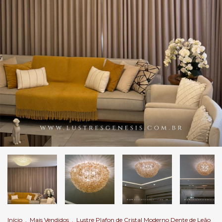
Início
.
Mais Vendidos
.
Lustre Plafon de Cristal Moderno Dente de Leão