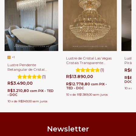
+1
Lustre de Cristal Las Vegas
Lustre 
Cristais Transparente
Pirâm
Lustre Pendente
Ø110x160 para Casas com
Sala de
Retangular de Cristal
(1)
R$89
Pé Direito Duplo e Buffet
Quarto
Fabulous 150x20 Para Sala
R$13.890,00
(1)
Escritó
R$81
de Jantar
DOC
R$3.490,00
R$12.778,80
com
PIX •
TED • DOC
10
x
de
R$3.210,80
com
PIX • TED
10
x
de
R$1.389,00
sem juros
• DOC
10
x
de
R$349,00
sem juros
Newsletter