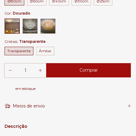
Ø80cm
Ø60cm
Ø40cm
Ø30cm
Ø25cm
Cor:
Dourado
Cristais:
Transparente
Transparente
Âmbar
em estoque
Meios de envio
Descrição