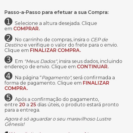
Passo-a-Passo para efetuar a sua Compra:
➊
Selecione a altura desejada. Clique
em
COMPRAR.
➋
No carrinho de compras, insira o
CEP de
Destino
e verifique o valor do frete para o envio.
Clique em
FINALIZAR COMPRA.
➌
Em
"Meus Dados"
, insira seus dados, incluindo
endereço de envio. Clique em
CONTINUAR.
➍
Na página "
Pagamento",
será confirmada a
forma de pagamento. Clique em
FINALIZAR
COMPRA.
➎
Após a confirmação do pagamento,
entre
20
a
25
dias úteis, o produto estará pronto
para a entrega.
Agora é só aguardar o seu maravilhoso Lustre
Gênesis!