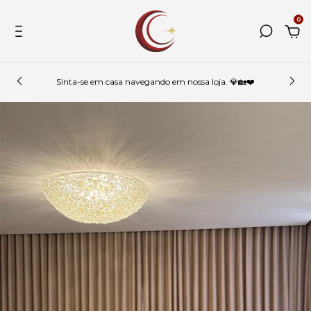
0
Sinta-se em casa navegando em nossa loja. 💎🏡❤️