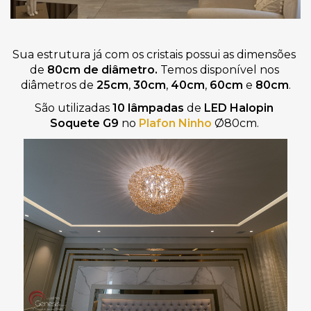
Sua estrutura já com os cristais possui as dimensões 
de 
80cm de diâmetro. 
Temos disponível nos 
diâmetros de 
25cm
, 
30cm
, 
40cm
, 
60cm 
e 
80cm
.
São utilizadas 
10 lâmpadas
 de 
LED Halopin 
Soquete G9
 no 
Plafon Ninho
 Ø80cm. 