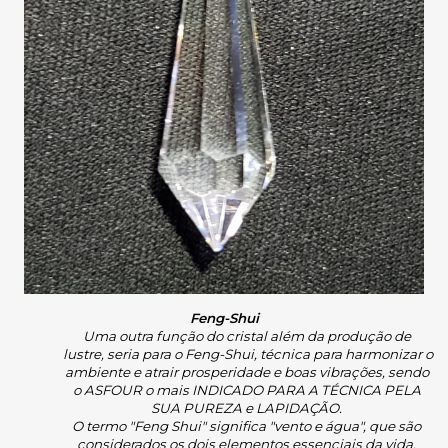
Feng-Shui
Uma outra função do cristal além da produção de 
lustre, seria para o Feng-Shui, técnica para harmonizar o 
ambiente e atrair prosperidade e boas vibrações, sendo 
o ASFOUR o mais INDICADO PARA A TÉCNICA PELA 
SUA PUREZA e LAPIDAÇÃO.
O termo "Feng Shui" significa "vento e água", que são 
considerados os dois elementos essenciais da vida. 