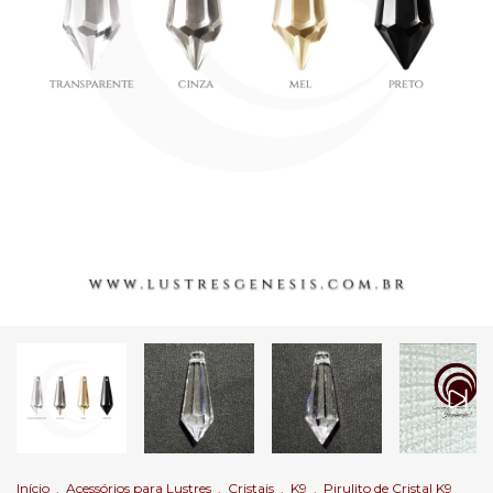
Início
.
Acessórios para Lustres
.
Cristais
.
K9
.
Pirulito de Cristal K9