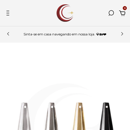
0
Sinta-se em casa navegando em nossa loja. 💎🏡❤️