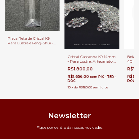
Placa Reta de Cristal K9
Para Lustre e Feng-Shui -
63mm - Unitário
Cristal Castanha K9 14mm
Bola E
- Para Lustre, Artesanato e
40mm 
Feng-Shui - Caixa Parda 12
Feng-S
R$1.800,00
R$7,
mil Unidades - Venda
Atacado
R$1.656,00
R$6,
com
PIX • TED •
DOC
DOC
10
x
de
R$180,00
sem juros
Newsletter
Fique por dentro da nossas novidades