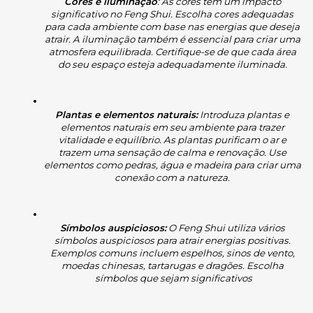
Cores e iluminação
: As cores têm um impacto 
significativo no Feng Shui. Escolha cores adequadas 
para cada ambiente com base nas energias que deseja 
atrair. A iluminação também é essencial para criar uma 
atmosfera equilibrada. Certifique-se de que cada área 
do seu espaço esteja adequadamente iluminada.
Plantas e elementos naturais:
 Introduza plantas e 
elementos naturais em seu ambiente para trazer 
vitalidade e equilíbrio. As plantas purificam o ar e 
trazem uma sensação de calma e renovação. Use 
elementos como pedras, água e madeira para criar uma 
conexão com a natureza.
Símbolos auspiciosos:
 O Feng Shui utiliza vários 
símbolos auspiciosos para atrair energias positivas. 
Exemplos comuns incluem espelhos, sinos de vento, 
moedas chinesas, tartarugas e dragões. Escolha 
símbolos que sejam significativos