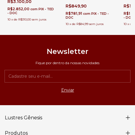
R$3.100,00
Inverno e Áreas Internas.
Áreas Internas e Externas.
Áreas 
R$849,90
R$1.
R$2.852,00
com
PIX • TED
• DOC
R$781,91
R$1.7
com
PIX • TED •
DOC
• DOC
10
x
de
R$310,00
sem juros
10
x
de
R$84,99
sem juros
10
x
de
Newsletter
Fique por dentro da nossas novidades
Lustres Gênesis
Produtos