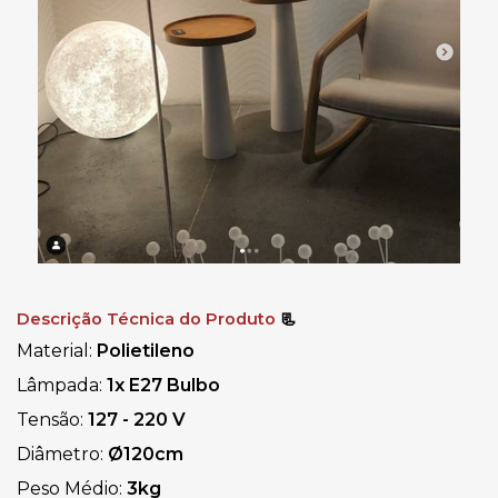
Descrição Técnica do Produto
📃
Material: 
Polietileno
Lâmpada: 
1x E27 Bulbo
Tensão:
 127 - 220 V
Diâmetro: 
Ø
120cm
Peso Médio: 
3kg