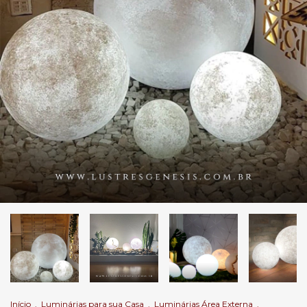
Início
.
Luminárias para sua Casa
.
Luminárias Área Externa
.