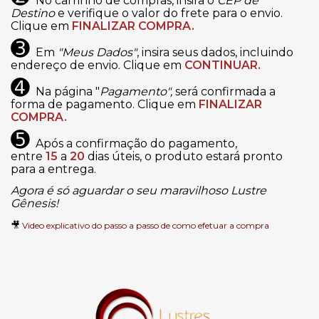
No carrinho de compras, insira o
CEP de
Destino
e verifique o valor do frete para o envio.
Clique em
FINALIZAR COMPRA.
➌
Em
"Meus Dados"
, insira seus dados, incluindo
endereço de envio. Clique em
CONTINUAR.
➍
Na página "
Pagamento",
será confirmada a
forma de pagamento. Clique em
FINALIZAR
COMPRA.
➎
Após a confirmação do pagamento,
entre
15
a
20
dias úteis, o produto estará pronto
para a entrega.
Agora é só aguardar o seu maravilhoso Lustre
Gênesis!
🎥
Video explicativo do passo a passo de como efetuar a compra