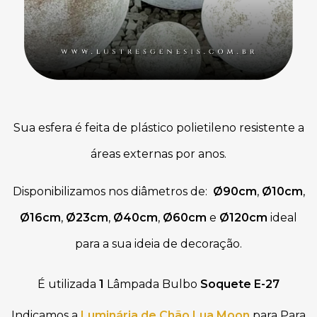
Sua esfera é feita de plástico polietileno resistente a
áreas externas por anos.
Disponibilizamos nos diâmetros
de:
Ø90cm
,
Ø10cm
,
Ø16cm
,
Ø23cm
,
Ø40cm
,
Ø60cm
e
Ø120cm
ideal
para a sua ideia de decoração.
É utilizada
1
Lâmpada Bulbo
Soquete E-27
Indicamos a
Luminária de Chão Lua Moon
para Para