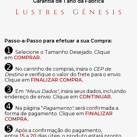
Garantia de 1 ano da Fábrica
Passo-a-Passo para efetuar a sua Compra:
➊
Selecione o Tamanho Desejado. Clique
em
COMPRAR.
➋
No carrinho de compras, insira o
CEP de
Destino
e verifique o valor do frete para o envio.
Clique em
FINALIZAR COMPRA.
➌
Em
"Meus Dados"
, insira seus dados, incluindo
endereço de envio. Clique em
CONTINUAR.
➍
Na página "
Pagamento",
será confirmada a
forma de pagamento. Clique em
FINALIZAR
COMPRA.
➎
Após a confirmação do pagamento,
entre
15
a
20
dias úteis, o produto estará pronto