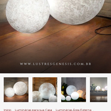
Início
.
Luminárias para sua Casa
.
Luminárias Área Externa
.