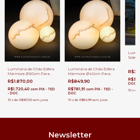
Luminá
Soleil
Jardin
Invern
Luminária de Chão Esfera
Luminária de Chão Esfera
R$36
Mármore Ø60cm Para
Mármore Ø40cm Para
Áreas Internas e Externas.
Áreas Internas e Externas.
R$340
R$1.870,00
R$849,90
DOC
R$1.720,40
R$781,91
com
PIX • TED
com
PIX • TED •
10
x
de
• DOC
DOC
10
x
de
R$187,00
sem juros
10
x
de
R$84,99
sem juros
Newsletter