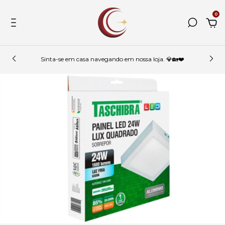
0
Sinta-se em casa navegando em nossa loja. 💎🏡❤️