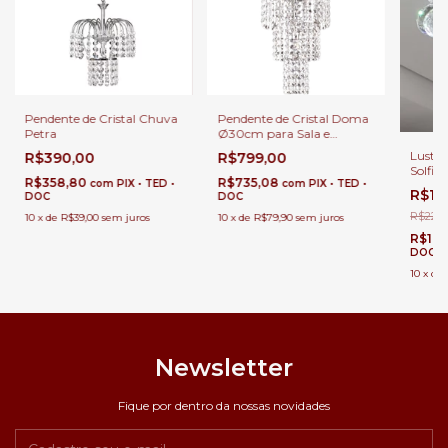
Pendente de Cristal Chuva
Pendente de Cristal Doma
Petra
Ø30cm para Sala e
Quarto.
Lustre
R$390,00
R$799,00
Solfis
R$358,80
R$735,08
com
PIX • TED •
com
PIX • TED •
Banhei
R$18
DOC
DOC
R$224,
10
x
de
R$39,00
sem juros
10
x
de
R$79,90
sem juros
R$174
DOC
10
x
de
Newsletter
Fique por dentro da nossas novidades