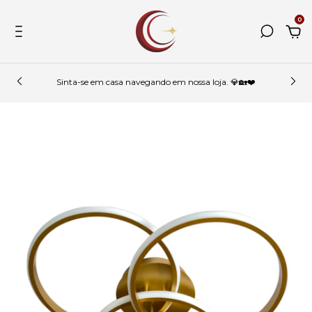
0
Sinta-se em casa navegando em nossa loja. 💎🏡❤️