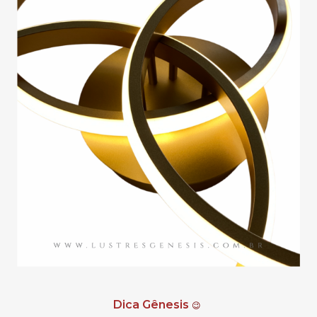
Dica Gênesis
😉