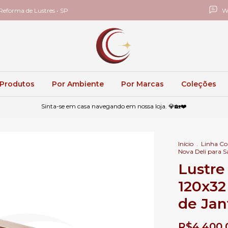
eforma de Lustres • SP
W
 Produtos
Por Ambiente
Por Marcas
Coleções
Sinta-se em casa navegando em nossa loja. 💎🏡❤️
Início
.
Linha C
Nova Deli para S
Lustre
120x32
de Jan
R$4.400,