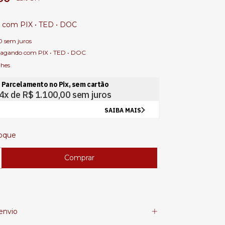
0
com
PIX • TED • DOC
0
sem juros
agando com PIX • TED • DOC
lhes
oque
envio