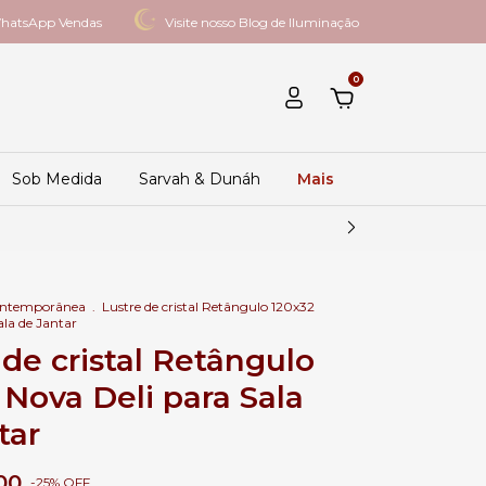
hatsApp Vendas
Visite nosso Blog de Iluminação
0
Sob Medida
Sarvah & Dunáh
Mais
ontemporânea
.
Lustre de cristal Retângulo 120x32
ala de Jantar
 de cristal Retângulo
 Nova Deli para Sala
tar
00
-
25
%
OFF