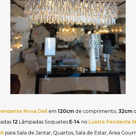
Pendente Nova Deli
em
120cm
de comprimento,
32cm
d
izadas
12
Lâmpadas Soquetes
E-14
no
Lustre Pendente N
li
para Sala de Jantar, Quartos, Sala de Estar, Área Gour