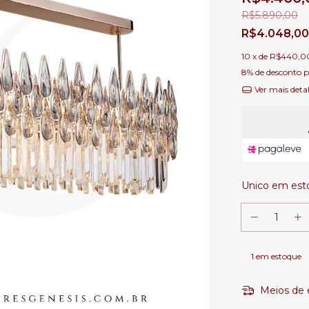
R$5.890,00
R$4.048,0
10
x de
R$440,0
8% de desconto
p
Ver mais deta
Unico em est
1
em estoque
Meios de 