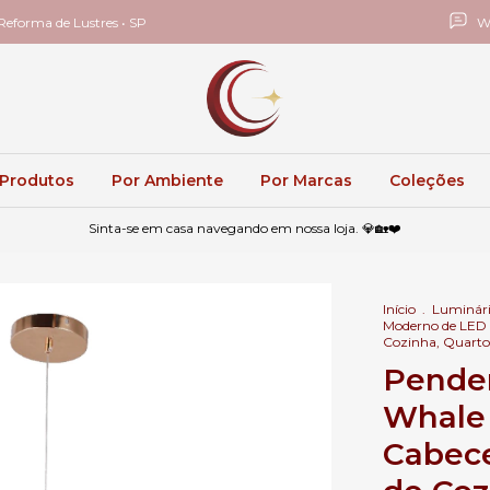
eforma de Lustres • SP
W
 Produtos
Por Ambiente
Por Marcas
Coleções
Sinta-se em casa navegando em nossa loja. 💎🏡❤️
Início
.
Luminári
Moderno de LED 
Cozinha, Quarto
Pende
Whale
Cabece