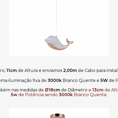
ro,
11cm
de Altura e enviamos
2,00m
de Cabo para insta
uma iluminação fixa de
3000k
Branco Quente
e
5W
de P
bém nas medidas de
Ø18
cm 
de Diâmetro 
e
13cm
de Alt
5w
de Potência sendo
3000k
Branco Quente
.