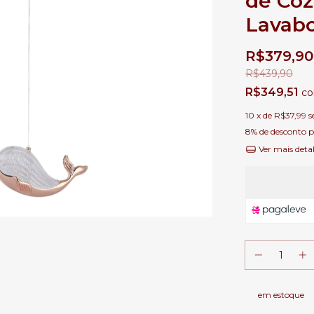
de Coz
Lavab
R$379,90
R$439,90
R$349,51
c
10
x de
R$37,99
s
8% de desconto
p
Ver mais deta
em estoque