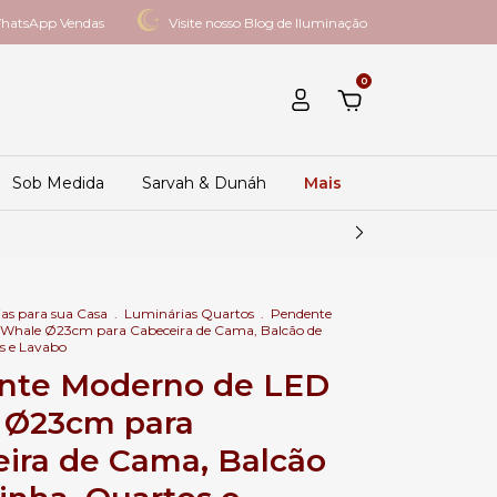
hatsApp Vendas
Visite nosso Blog de Iluminação
0
Sob Medida
Sarvah & Dunáh
Mais
as para sua Casa
.
Luminárias Quartos
.
Pendente
Whale Ø23cm para Cabeceira de Cama, Balcão de
s e Lavabo
nte Moderno de LED
 Ø23cm para
ira de Cama, Balcão