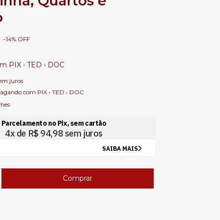
inha, Quartos e
o
-
14
%
OFF
om
PIX • TED • DOC
em juros
agando com PIX • TED • DOC
lhes