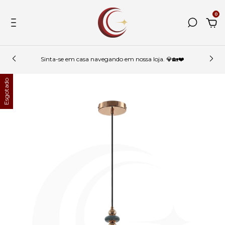
0
Sinta-se em casa navegando em nossa loja. 💎🏡❤️
Esgotado