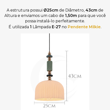
A estrutura possui
Ø25
cm
de Diâmetro,
43cm
de
Altura
e
enviamos um
cabo de
1,50
m
para que você
possa instalá-lo perfeitamente
.
É utilizada
1
Lâmpada
E-27
no
Pendente Milkie
.