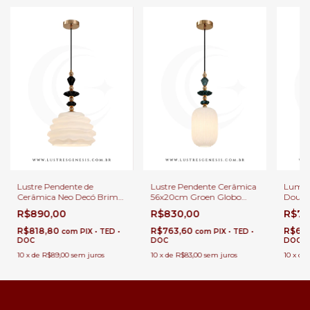
Lustre Pendente de
Lustre Pendente Cerâmica
Lumin
Cerâmica Neo Decó Brim
56x20cm Groen Globo
Doura
Dourado Ø50x30cm Vidro
Branco 1x E27 Para Sala de
Cerâm
R$890,00
R$830,00
R$75
Branco E27 Par Balcão de
Jantar e Balcão
Regui
Cozinha Gourmet
Cabec
R$818,80
R$763,60
R$69
com
PIX • TED •
com
PIX • TED •
DOC
DOC
DOC
10
x
de
R$89,00
sem juros
10
x
de
R$83,00
sem juros
10
x
de