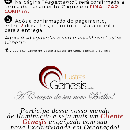
➍
Na página "
Pagamento",
será confirmada a
forma de pagamento. Clique em
FINALIZAR
COMPRA.
➎
Após a confirmação do pagamento,
entre
7
dias úteis, o produto estará pronto
para a entrega.
Agora é só aguardar o seu maravilhoso Lustre
Gênesis!
🎥
Video explicativo do passo a passo de como efetuar a compra
Participe desse nosso mundo
de
Iluminação
e seja mais um
Cliente
Gênesis
encantado com sua
nova
Exclusividade
em Decoração!