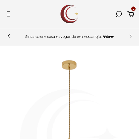
0
Sinta-se em casa navegando em nossa loja. 💎🏡❤️