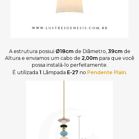
A estrutura possui
Ø18
cm
de Diâmetro,
39cm
de
Altura
e
enviamos um
cabo de
2,00
m
para que você
possa instalá-lo perfeitamente
.
É utilizada
1
Lâmpada
E-27
no
Pendente Plain
.