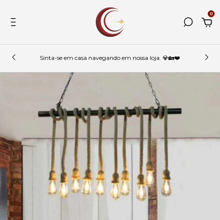
0
Sinta-se em casa navegando em nossa loja. 💎🏡❤️