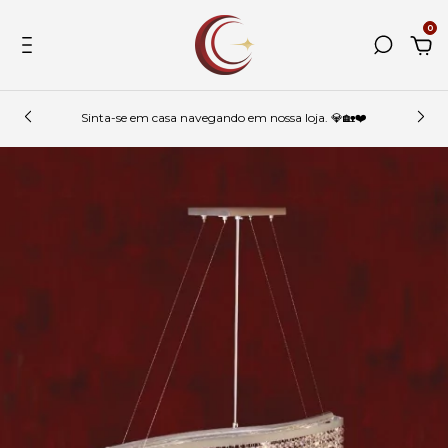
0
Sinta-se em casa navegando em nossa loja. 💎🏡❤️