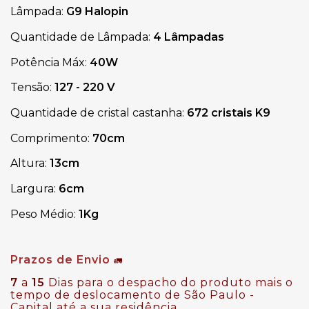
Lâmpada: 
G9 Halopin
Quantidade de Lâmpada: 
4 Lâmpadas
Potência Máx: 
40W
Tensão: 
127 - 220 V 
Quantidade de cristal castanha:
 672 cristais K9
Comprimento: 
70cm
Altura: 
13cm  
Largura: 
6cm
Peso Médio: 
1Kg
Prazos de Envio
🚛
7
a
15
Dias para o despacho do produto mais o
tempo de deslocamento de São Paulo -
Capital até a sua residência.