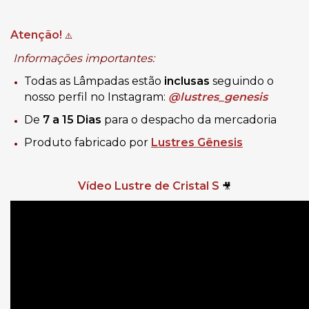
Atenção!
⚠️
Informações importantes:
Todas as Lâmpadas estão
inclusas
seguindo o
nosso perfil no Instagram:
@lustres_genesis
De
7 a 15 Dias
para o despacho da mercadoria
Produto fabricado por
Lustres Gênesis
Vídeo Lustre de Cristal S
🎥