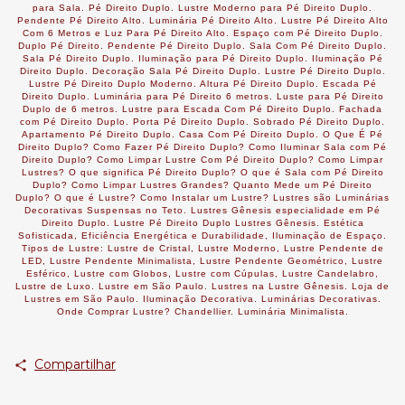
para Sala. Pé Direito Duplo. Lustre Moderno para Pé Direito Duplo.
Pendente Pé Direito Alto. Luminária Pé Direito Alto. Lustre Pé Direito Alto
Com 6 Metros e Luz Para Pé Direito Alto. Espaço com Pé Direito Duplo.
Duplo Pé Direito. Pendente Pé Direito Duplo. Sala Com Pé Direito Duplo.
Sala Pé Direito Duplo. Iluminação para Pé Direito Duplo. Iluminação Pé
Direito Duplo. Decoração Sala Pé Direito Duplo. Lustre Pé Direito Duplo.
Lustre Pé Direito Duplo Moderno. Altura Pé Direito Duplo. Escada Pé
Direito Duplo. Luminária para Pé Direito 6 metros. Luste para Pé Direito
Duplo de 6 metros. Lustre para Escada Com Pé Direito Duplo. Fachada
com Pé Direito Duplo. Porta Pé Direito Duplo. Sobrado Pé Direito Duplo.
Apartamento Pé Direito Duplo. Casa Com Pé Direito Duplo. O Que É Pé
Direito Duplo? Como Fazer Pé Direito Duplo? Como Iluminar Sala com Pé
Direito Duplo? Como Limpar Lustre Com Pé Direito Duplo? Como Limpar
Lustres? O que significa Pé Direito Duplo? O que é Sala com Pé Direito
Duplo? Como Limpar Lustres Grandes? Quanto Mede um Pé Direito
Duplo? O que é Lustre? Como Instalar um Lustre? Lustres são Luminárias
Decorativas Suspensas no Teto.
Lustres Gênesis especialidade em Pé
Direito Duplo. Lustre Pé Direito Duplo Lustres Gênesis. Estética
Sofisticada, Eficiência Energética e Durabilidade, Iluminação de Espaço.
Tipos de Lustre: Lustre de Cristal, Lustre Moderno, Lustre Pendente de
LED, Lustre Pendente Minimalista, Lustre Pendente Geométrico, Lustre
Esférico, Lustre com Globos, Lustre com Cúpulas, Lustre Candelabro,
Lustre de Luxo. Lustre em São Paulo. Lustres na Lustre Gênesis. Loja de
Lustres em São Paulo. Iluminação Decorativa. Luminárias Decorativas.
Onde Comprar Lustre? Chandellier. Luminária Minimalista.
Compartilhar