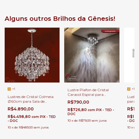
Alguns outros Brilhos da Gênesis!
+1
+1
Lustre Plafon de Cristal
Caracol Espiral para
Lustres de Cristal Colmeia
Lustre
Lavabos, Banheiros,
Ø60cm para Sala de
para S
R$790,00
Quartos e Cabeceira de
Jantar.
R$4.890,00
Cama.
R$1.
R$726,80
com
PIX • TED •
DOC
R$4.498,80
R$1.2
com
PIX • TED
10
x
de
R$79,00
sem juros
• DOC
• DOC
10
x
de
R$489,00
sem juros
10
x
de