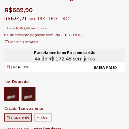
R$689,90
R$634,71
com
PIX • TED • DOC
10
x de
R$68,99
sem juros
8% de desconto
pagando com PIX • TED • DOC
Ver mais detalhes
Cor:
Dourado
Cristais:
Transparente
Transparente
Âmbar
Opção de Base:
Lustre Pendente