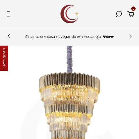
0
Sinta-se em casa navegando em nossa loja. 💎🏡❤️
Frete grátis