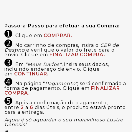
Passo-a-Passo para efetuar a sua Compra:
➊
Clique em
COMPRAR.
➋
No carrinho de compras, insira o
CEP de
Destino
e verifique o valor do frete para o
envio. Clique em
FINALIZAR COMPRA.
➌
Em
"Meus Dados"
, insira seus dados,
incluindo endereço de envio. Clique
em
CONTINUAR.
➍
Na página "
Pagamento",
será confirmada a
forma de pagamento. Clique em
FINALIZAR
COMPRA.
➎
Após a confirmação do pagamento,
entre
2
a
6
dias úteis, o produto estará pronto
para a entrega.
Agora é só aguardar o seu maravilhoso Lustre
Gênesis!