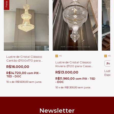
Frete grátis
+1
+1
Lustre de Cristal Clássico
Cantão Ø100x170 para
Lustre de Cristal Clássico
Preç
Sala de Jantar, Sala de
Riviera Ø120 para Casas
R$16.000,00
Estar, Escadas, Pé Direito
com Pé Direito Duplo
Lustre
Duplo e Alto.
R$13.000,00
R$14.720,00
com
PIX •
Espira
TED • DOC
R$11.960,00
com Pé
com
PIX • TED
10
x
de
R$1.600,00
sem juros
• DOC
Pé Dir
Hall.
10
x
de
R$1.300,00
sem juros
Newsletter