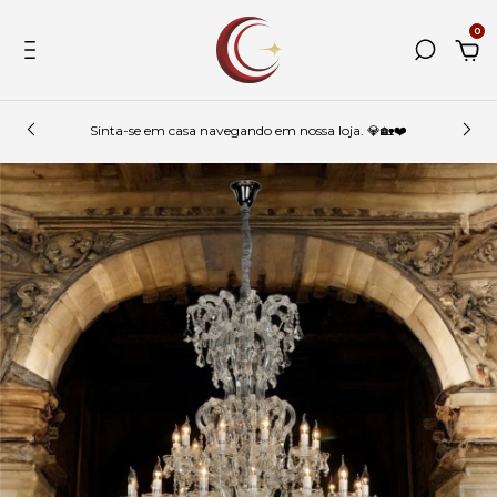
0
Sinta-se em casa navegando em nossa loja. 💎🏡❤️