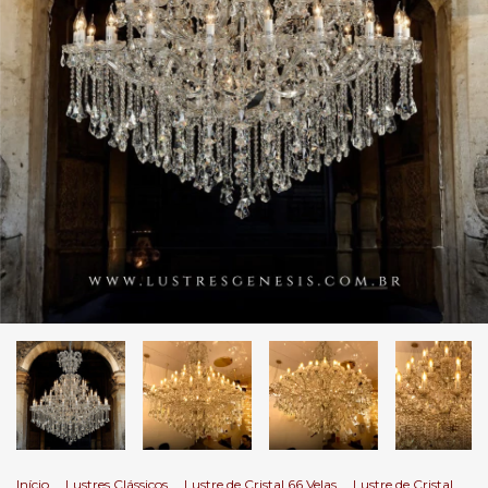
Início
.
Lustres Clássicos
.
Lustre de Cristal 66 Velas
.
Lustre de Cristal