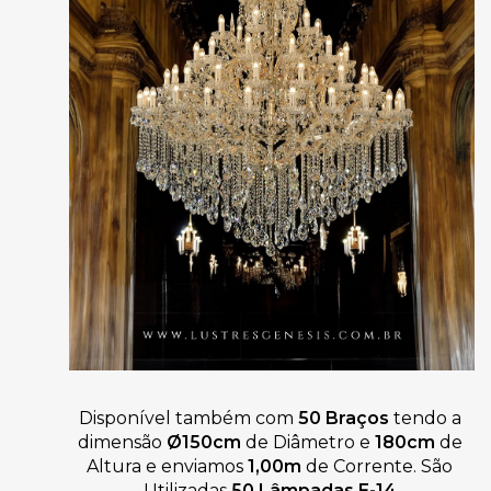
Disponível também com 
50 Braços
 tendo a 
dimensão 
Ø150cm
 de Diâmetro e 
180cm
 de 
Altura e enviamos
 1,00m
 de Corrente. São 
Utilizadas 
50 Lâmpadas E-14
.