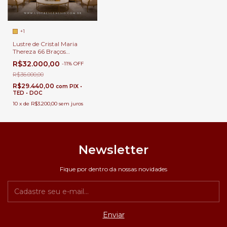
+1
Lustre de Cristal Maria
Thereza 66 Braços
Dourado para Casas com
R$32.000,00
-
11
%
OFF
Pé Direito Duplo, Buffet e
Palácios.
R$36.000,00
R$29.440,00
com
PIX •
TED • DOC
10
x
de
R$3.200,00
sem juros
Newsletter
Fique por dentro da nossas novidades