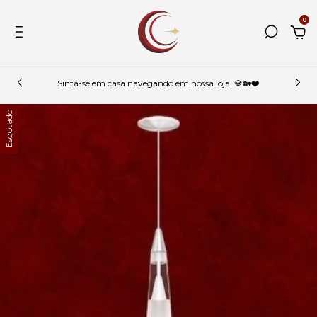
0
Sinta-se em casa navegando em nossa loja. 💎🏡❤️
Esgotado