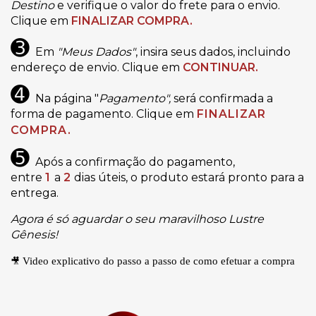
Destino
e verifique o valor do frete para o envio.
Clique em
FINALIZAR COMPRA.
➌
Em
"Meus Dados"
, insira seus dados, incluindo
endereço de envio. Clique em
CONTINUAR.
➍
Na página "
Pagamento",
será confirmada a
forma de pagamento. Clique em
FINALIZAR
COMPRA.
➎
Após a confirmação do pagamento,
entre
1
a
2
dias úteis, o produto estará pronto para a
entrega.
Agora é só aguardar o seu maravilhoso Lustre
Gênesis!
🎥
Video explicativo do passo a passo de como efetuar a compra