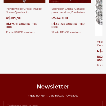
Pendente de Cristal Véu de
Sobrepor Cristal Caracol
Noiva Quadrado
para Lavabos, Banheiros e
Cabeceiras de Cama
R$189,90
R$349,00
R$174,71
R$321,08
com
PIX • TED •
com
PIX • TED •
DOC
DOC
10
x
de
R$18,99
sem juros
10
x
de
R$34,90
sem juros
Arande
Croma
R$28
R$266
DOC
10
x
de
Newsletter
Fique por dentro da nossas novidades