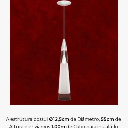
A estrutura possui 
Ø12,5cm
 de Diâmetro, 
55cm
 de 
Altura
 e enviamos 
1,00m
 de Cabo para instalá-lo 