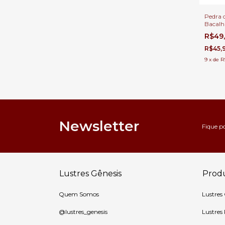
Pedra d
Bacal
Lustre
R$49
R$45,
9
x
de
R
Newsletter
Fique p
Lustres Gênesis
Prod
Quem Somos
Lustres
@lustres_genesis
Lustres