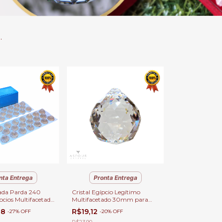
.
nta Entrega
Pronta Entrega
ada Parda 240
Cristal Egípcio Legítimo
ípcios Multifacetado
Multifacetado 30mm para
0mm Bola para
Feng Shui • Original
28
R$19,12
-
27
%
OFF
-
20
%
OFF
eng-Shui | Atacado