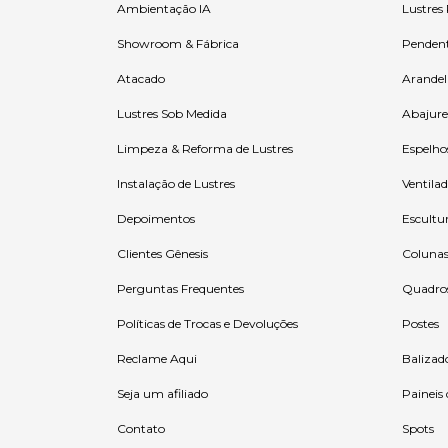
Ambientação IA
Lustres
Showroom & Fábrica
Penden
Atacado
Arandel
Lustres Sob Medida
Abajure
Limpeza & Reforma de Lustres
Espelho
Instalação de Lustres
Ventilad
Depoimentos
Escultu
Clientes Gênesis
Coluna
Perguntas Frequentes
Quadro
Políticas de Trocas e Devoluções
Postes
Reclame Aqui
Balizad
Seja um afiliado
Paineis
Contato
Spots