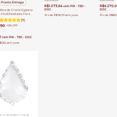
R$1.556,00
R$9.336,00
Pronta Entrega
R$1.073,64
R$6.270,
com
PIX • TED •
DOC
DOC
fera de Cristal Egípcia
ultifacetada Para
10
x
de
R$116,70
sem juros
10
x
de
R$681
 e Feng-Shui
(9)
,90
-
10
%
OFF
11
com
PIX • TED • DOC
$5,82
sem juros