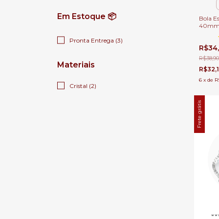
Em Estoque 📦
Bola Es
40mm M
Lustre
Pronta Entrega (3)
R$34
R$38,90
Materiais
R$32,
6
x
de
R
Cristal (2)
Frete grátis