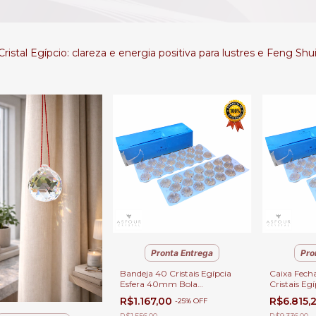
Cristal Egípcio: clareza e energia positiva para lustres e Feng Shui
Pronta Entrega
Pro
Bandeja 40 Cristais Egípcia
Caixa Fech
Esfera 40mm Bola
Cristais Eg
Multifacetada para Lustres e
| Esfera 4
R$1.167,00
R$6.815,
-
25
%
OFF
Feng-Shui
Lustres e F