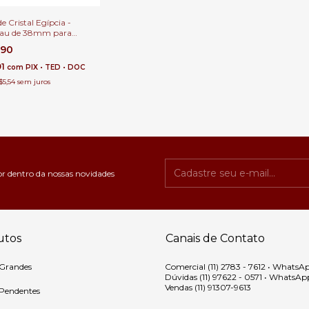
e Cristal Egípcia -
hau de 38mm para
s e Feng-Shui
,90
91
com
PIX • TED • DOC
$5,54
sem juros
or dentro da nossas novidades
utos
Canais de Contato
 Grandes
Comercial (11) 2783 - 7612 • WhatsA
Dúvidas (11) 97622 - 0571 • WhatsAp
Vendas (11) 91307-9613
 Pendentes