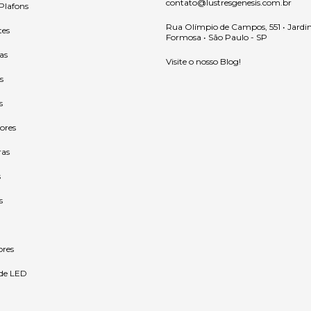
contato@lustresgenesis.com.br
 Plafons
Rua Olímpio de Campos, 551 • Jardi
tes
Formosa • São Paulo - SP
as
Visite o nosso Blog!
s
s
ores
ras
s
s
ores
 de LED