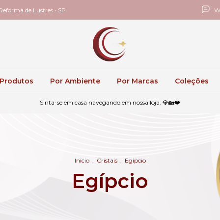
eforma de Lustres • SP
W
 Produtos
Por Ambiente
Por Marcas
Coleções
Sinta-se em casa navegando em nossa loja. 💎🏡❤️
Início
.
Cristais
.
Egípcio
Egípcio