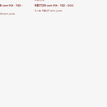
R$23,90
06
R$17,59
com
PIX • TED •
com
PIX • TED • DOC
3
x
de
R$6,37
sem juros
,53
sem juros