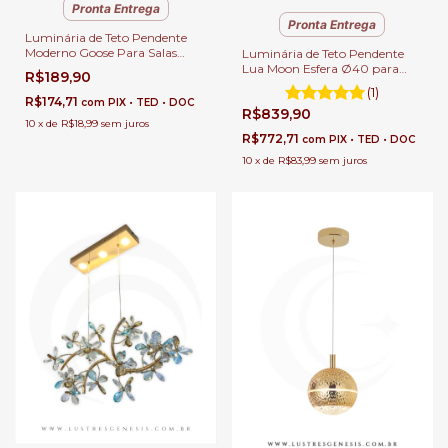
Pronta Entrega
Pronta Entrega
Luminária de Teto Pendente
Moderno Goose Para Salas
Luminária de Teto Pendente
Lavabos Balcão e Cabeceira de
Lua Moon Esfera Ø40 para
R$189,90
Cama
Quartos, Sala de Jantar e Sala
(1)
de Estar.
R$174,71
com
PIX • TED • DOC
R$839,90
10
x
de
R$18,99
sem juros
R$772,71
com
PIX • TED • DOC
10
x
de
R$83,99
sem juros