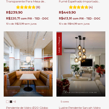
Transparente Para Mesa de
Fumê Espelhado Importado
Sala de Jantar.
Para Mesa Sala de Jantar e
(8)
(4)
Balcão de Cozinha.
R$239,90
R$449,90
R$220,71
R$413,91
com
PIX • TED • DOC
com
PIX • TED • DOC
10
x
de
R$23,99
sem juros
10
x
de
R$44,99
sem juros
Leve + Pague -
5 cores
+2
Lustre Pendente Sarvah Vidro
Pendente de Vidro Ø20 Globo