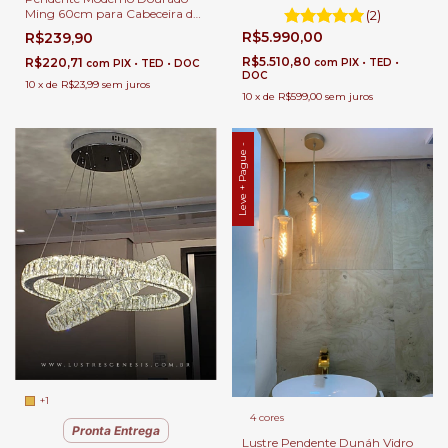
Sala de Jantar, Quartos, Sala de
Ming 60cm para Cabeceira de
(2)
Estar e Escritórios
Cama, Balcão de Cozinha,
R$5.990,00
R$239,90
Quartos e Lavabo.
R$5.510,80
R$220,71
com
PIX • TED •
com
PIX • TED • DOC
DOC
10
x
de
R$23,99
sem juros
10
x
de
R$599,00
sem juros
Leve + Pague -
+1
4 cores
Pronta Entrega
Lustre Pendente Dunáh Vidro