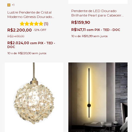
+1
Pendente de LED Dourado
Lustre Pendente de Cristal
Brilhante Pearl para Cabeceira
Moderno Gênesis Dourado
de Cama, Balcão de Cozinha e
Para Quartos, Sala de Jantar,
R$159,90
(5)
Quartos de Casal
Sala de Estar e Apartamentos
R$147,11
R$2.200,00
com
PIX • TED • DOC
-
12
%
OFF
10
x
de
R$15,99
sem juros
R$2.490,00
R$2.024,00
com
PIX • TED •
DOC
10
x
de
R$220,00
sem juros