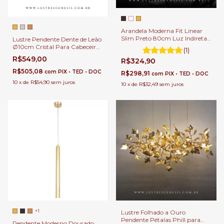
Arandela Moderna Fit Linear
Slim Preto 80cm Luz Indireta
Lustre Pendente Dente de Leão
de LED para Quarto, Cabeceira
Ø10cm Cristal Para Cabeceira
(1)
de Cama, Lavabo, Corredor e
de Cama, Lavabo e banheiro.
R$549,00
R$324,90
Escritórios
R$505,08
com
PIX • TED • DOC
R$298,91
com
PIX • TED • DOC
10
x
de
R$54,90
sem juros
10
x
de
R$32,49
sem juros
+1
Lustre Folhado a Ouro
Pendente Pétalas Phill para
Pendente Moderno Dourado