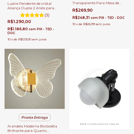
Transparente Para Mesa de
Lustre Pendente de cristal
Sala de Jantar.
Aliança Dupla 2 Anéis para
R$269,90
Sala de Jantar Sala de Estar e
(3)
Quartos.
R$248,31
com
PIX • TED • DOC
R$1.290,00
10
x
de
R$26,99
sem juros
R$1.186,80
com
PIX • TED •
DOC
10
x
de
R$129,00
sem juros
Pronta Entrega
Arandela Moderna Borboleta
Brilhante para Quarto,