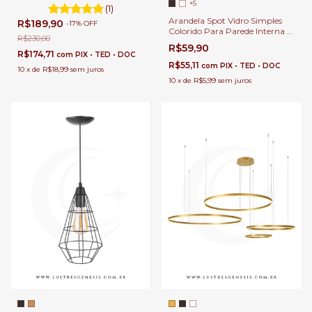
Cabeceira de Cama, Lavabo e
+5
(1)
Quarto Infantil - DCB02158
Arandela Spot Vidro Simples
R$189,90
-
17
%
OFF
Colorido Para Parede Interna e
R$230,00
Externa.
R$59,90
R$174,71
com
PIX • TED • DOC
R$55,11
com
PIX • TED • DOC
10
x
de
R$18,99
sem juros
10
x
de
R$5,99
sem juros