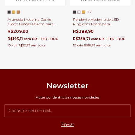
+13
Arandela Moderna Carrie
Pendente Moderno de LED
Globo Leitoso Ø14cm para
Ping com Fonte para
Cabeceira de Cama e Lavabos
Cabeceira de Cama, Balcão de
R$209,90
R$389,90
Cozinha, Quartos e Lavabo
R$193,11
R$358,71
com
PIX • TED • DOC
com
PIX • TED • DOC
10
x
de
R$20,99
sem juros
10
x
de
R$38,99
sem juros
Newsletter
Fique por dentro da nossas novidades