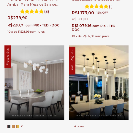
Sala de Jantar e Ambientes
Âmbar Para Mesa de Sala de
(1)
Gourmet
Jantar
(3)
R$1.173,00
-
15
%
OFF
R$239,90
R$1.380,00
R$220,71
R$1.079,16
com
PIX • TED • DOC
com
PIX • TED •
DOC
10
x
de
R$23,99
sem juros
10
x
de
R$117,30
sem juros
Frete grátis
Leve + Pague -
+1
4 cores