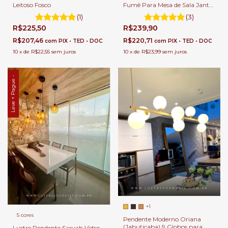
Fumê Para Mesa de Sala Jantar
Leitoso Fosco
e Balcão de Cozinha.
(3)
(1)
R$239,90
R$225,50
R$220,71
R$207,46
com
PIX • TED • DOC
com
PIX • TED • DOC
10
x
de
R$23,99
sem juros
10
x
de
R$22,55
sem juros
Leve + Pague -
+1
5 cores
Pendente Moderno Oriana
(Jabuticaba) 9 Globos para
Lustre Pendente Sarvah Vidro