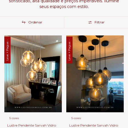
sofisticado, alta qualidade e preços imperdíveis. Ilumine
seus espaços com estilo.
Ordenar
Filtrar
Leve + Pague -
Leve + Pague -
5 cores
5 cores
Lustre Pendente Sarvah Vidro
Lustre Pendente Sarvah Vidro