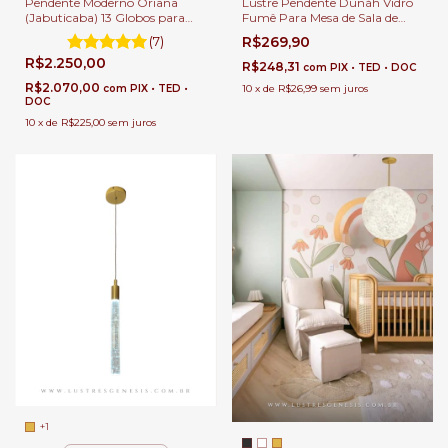
Pendente Moderno Oriana
Lustre Pendente Dunáh Vidro
(Jabuticaba) 13 Globos para
Fumê Para Mesa de Sala de
Sala de Jantar e Ambientes
Jantar.
(7)
R$269,90
Gourmet
R$2.250,00
R$248,31
com
PIX • TED • DOC
R$2.070,00
com
PIX • TED •
10
x
de
R$26,99
sem juros
DOC
10
x
de
R$225,00
sem juros
+1