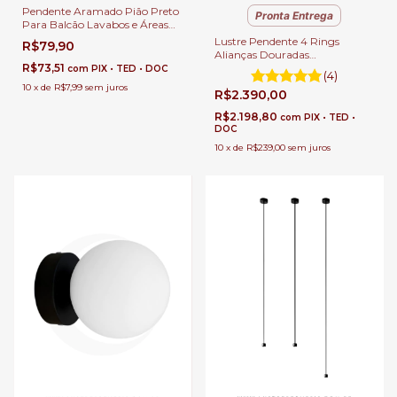
Pendente Aramado Pião Preto
Pronta Entrega
Para Balcão Lavabos e Áreas
Gourmet.
Lustre Pendente 4 Rings
R$79,90
Alianças Douradas
R$73,51
100x80x60x40cm Sala de
com
PIX • TED • DOC
(4)
Jantar e Sala de Estar Pé
10
x
de
R$7,99
sem juros
R$2.390,00
Direito Duplo
R$2.198,80
com
PIX • TED •
DOC
10
x
de
R$239,00
sem juros