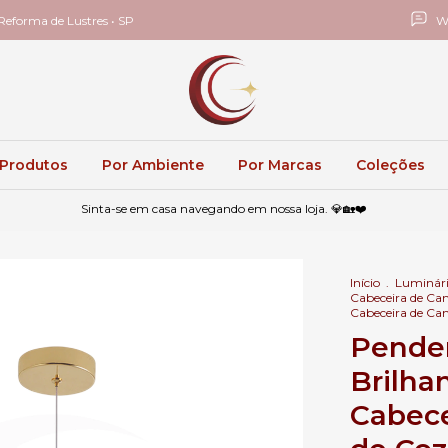
eforma de Lustres • SP
W
 Produtos
Por Ambiente
Por Marcas
Coleções
Sinta-se em casa navegando em nossa loja. 💎🏡❤️
Início
.
Luminári
Cabeceira de C
Cabeceira de Cam
Pende
Brilha
Cabece