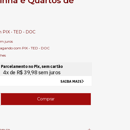
inha e Quartos de
m
PIX • TED • DOC
em juros
agando com PIX • TED • DOC
lhes