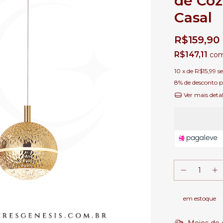
de Coz
Casal
R$159,90
R$147,11
co
10
x de
R$15,99
s
8% de desconto
p
Ver mais deta
em estoque