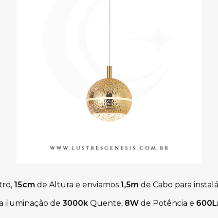
tro,
15cm
de Altura
e enviamos
1,5m
de Cabo para instal
a iluminação de
3000k
Quente,
8
W
de Potência e
600