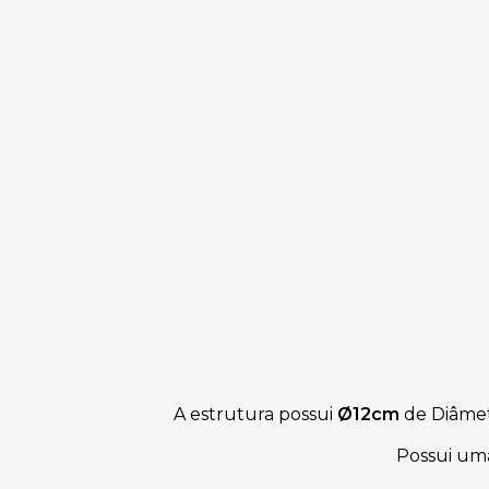
A estrutura possui
Ø
12cm
de Diâme
Possui um