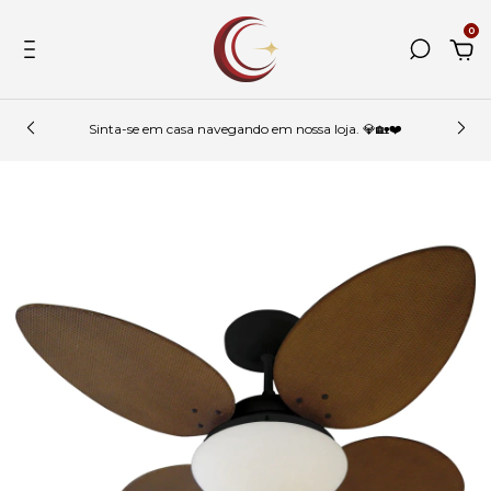
0
Sinta-se em casa navegando em nossa loja. 💎🏡❤️