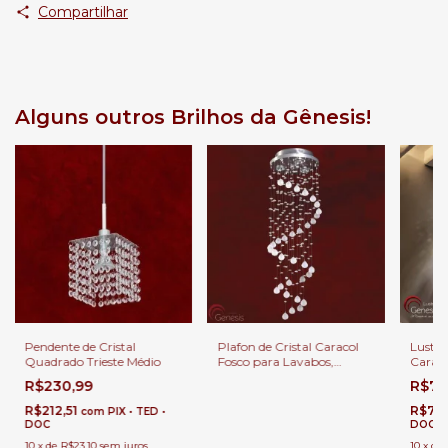
Compartilhar
Alguns outros Brilhos da Gênesis!
Pendente de Cristal
Plafon de Cristal Caracol
Lustre
Quadrado Trieste Médio
Fosco para Lavabos,
Caraco
Banheiros e Quartos
Lavabo
R$230,99
R$79
Quarto
Cama
R$212,51
R$72
com
PIX • TED •
DOC
DOC
10
x
de
R$23,10
sem juros
10
x
de