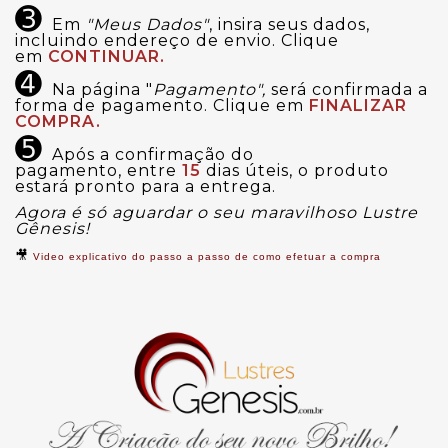
➌
Em
"Meus Dados"
, insira seus dados,
incluindo endereço de envio. Clique
em
CONTINUAR.
➍
Na página "
Pagamento",
será confirmada a
forma de pagamento. Clique em
FINALIZAR
COMPRA.
➎
Após a confirmação do
pagamento,
entre
15
dias úteis, o produto
estará pronto para a entrega.
Agora é só aguardar o seu maravilhoso Lustre
Gênesis!
🎥
Video explicativo do passo a passo de como efetuar a compra