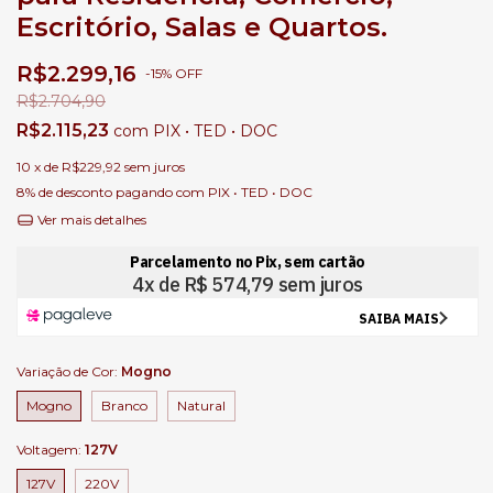
Escritório, Salas e Quartos.
R$2.299,16
-
15
%
OFF
R$2.704,90
R$2.115,23
com
PIX • TED • DOC
10
x de
R$229,92
sem juros
8% de desconto
pagando com PIX • TED • DOC
Ver mais detalhes
Variação de Cor:
Mogno
Mogno
Branco
Natural
Voltagem:
127V
127V
220V