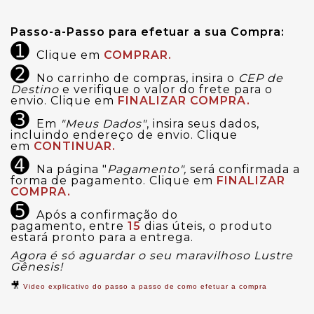
Passo-a-Passo para efetuar a sua Compra:
➊
Clique em
COMPRAR.
➋
No carrinho de compras, insira o
CEP de
Destino
e verifique o valor do frete para o
envio. Clique em
FINALIZAR COMPRA.
➌
Em
"Meus Dados"
, insira seus dados,
incluindo endereço de envio. Clique
em
CONTINUAR.
➍
Na página "
Pagamento",
será confirmada a
forma de pagamento. Clique em
FINALIZAR
COMPRA.
➎
Após a confirmação do
pagamento,
entre
15
dias úteis, o produto
estará pronto para a entrega.
Agora é só aguardar o seu maravilhoso Lustre
Gênesis!
🎥
Video explicativo do passo a passo de como efetuar a compra