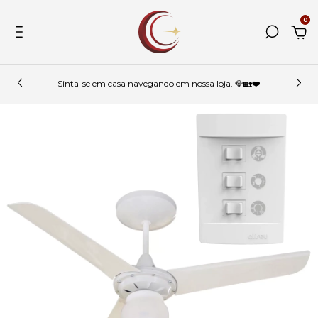
0
Sinta-se em casa navegando em nossa loja. 💎🏡❤️