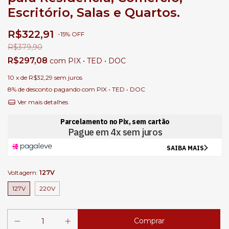
Escritório, Salas e Quartos.
R$322,91
-
15
%
OFF
R$379,90
R$297,08
com
PIX • TED • DOC
10
x de
R$32,29
sem juros
8% de desconto
pagando com PIX • TED • DOC
Ver mais detalhes
Voltagem:
127V
127V
220V