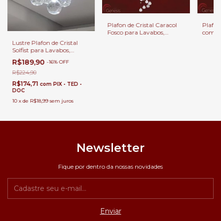
Plafon de Cristal Caracol
Plafon
Fosco para Lavabos,
com Cr
Banheiros e Quartos
Lavabo
Lustre Plafon de Cristal
Quart
Solfist para Lavabos,
Banheiros e Quartos.
R$189,90
-
16
%
OFF
R$224,90
R$174,71
com
PIX • TED •
DOC
10
x
de
R$18,99
sem juros
Newsletter
Fique por dentro da nossas novidades