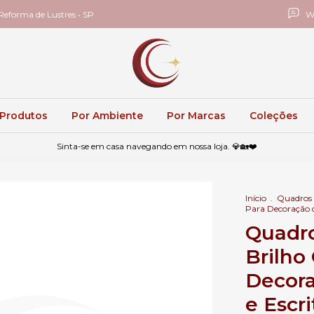
eforma de Lustres • SP
W
 Produtos
Por Ambiente
Por Marcas
Coleções
Sinta-se em casa navegando em nossa loja. 💎🏡❤️
Início
.
Quadros
Para Decoração de
Quadr
Brilho
Decora
e Escri