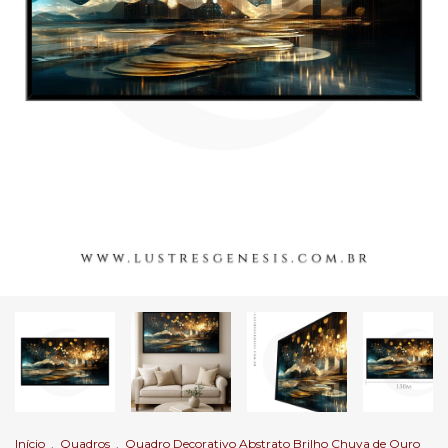
Início
.
Quadros
.
Quadro Decorativo​ Abstrato Brilho Chuva de Ouro