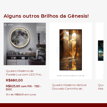
Alguns outros Brilhos da Gênesis!
Quadro Moderno de
Parede Lua com LED Frio
Para Decoração de
R$680,00
Quartos, Sala de Estar,
Quadro Moderno Vertical
Quadro
Corredor, Escritório,
R$625,60
com
PIX • TED •
Dourado Caminho de
Abstra
Apartamento e Quarto
DOC
Ouro Para Sala de Estar,
Ouro p
Infantil
10
x
de
R$68,00
sem juros
Quartos e Clínicas
Escritó