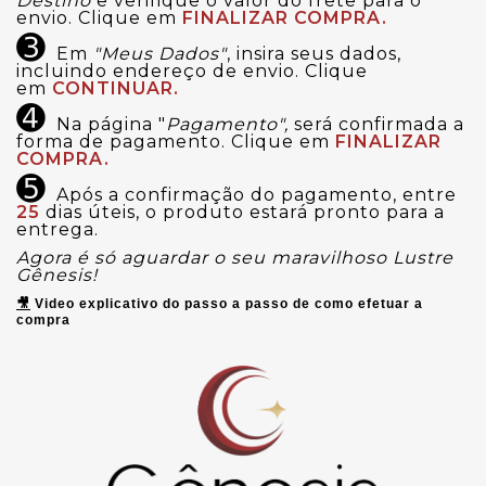
Destino
e verifique o valor do frete para o
envio. Clique em
FINALIZAR COMPRA.
➌
Em
"Meus Dados"
, insira seus dados,
incluindo endereço de envio. Clique
em
CONTINUAR.
➍
Na página "
Pagamento",
será confirmada a
forma de pagamento. Clique em
FINALIZAR
COMPRA.
➎
Após a confirmação do pagamento, entre
25
dias úteis, o produto estará pronto para a
entrega.
Agora é só aguardar o seu maravilhoso Lustre
Gênesis!
🎥
Video explicativo do passo a passo de como efetuar a
compra