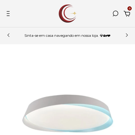
0
Sinta-se em casa navegando em nossa loja. 💎🏡❤️