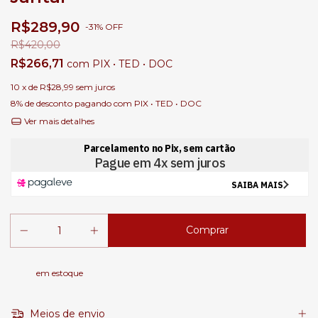
R$289,90
-
31
%
OFF
R$420,00
R$266,71
com
PIX • TED • DOC
10
x de
R$28,99
sem juros
8% de desconto
pagando com PIX • TED • DOC
Ver mais detalhes
em estoque
Meios de envio