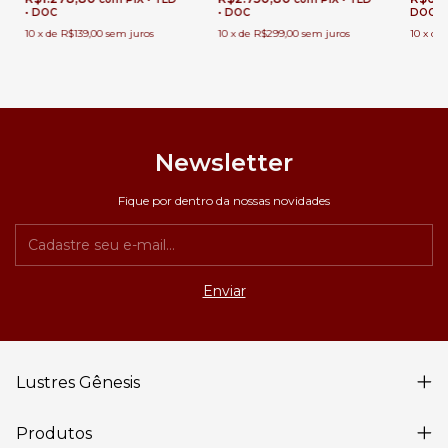
• DOC
• DOC
DOC
10
x
de
R$139,00
sem juros
10
x
de
R$299,00
sem juros
10
x
de
Newsletter
Fique por dentro da nossas novidades
Lustres Gênesis
Produtos