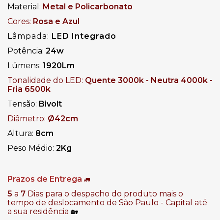
Material
:
Metal e Policarbonato
Cores:
Rosa e Azul
Lâmpada:
LED Integrado
Potência:
24w
Lúmens:
1920Lm
Tonalidade do LED:
Quente 3000k - Neutra 4000k -
Fria 6500k
Tensão:
Bivolt
Diâmetro:
Ø42cm
Altura:
8cm
Peso Médio:
2Kg
Prazos de Entrega
🚛
5
a
7
Dias para o despacho do produto mais o
tempo de deslocamento de São Paulo - Capital até
a sua residência
🏡