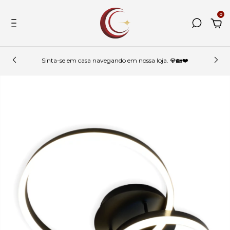
0
Sinta-se em casa navegando em nossa loja. 💎🏡❤️