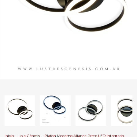
Início
.
Loja Gênesis
.
Plafon Moderno Aliança Preto LED Integrado