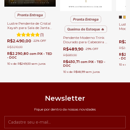
Pronta Entrega
Pronta Entrega
Lustre Pendente de Cristal
Lustre
Xayah para Sala de Jantar,
Modern
Queima de Estoque 🔥
Quartos, Sala de Estar e
Quadr
(1)
Escritórios
30x15
Pendente Moderno Trink
R$2.490,00
-
22
%
OFF
R$2.
Direit
Dourado para Cabeceira de
Cama, Balcão de Cozinha,
R$3.210,00
R$2.89
R$489,90
-
29
%
OFF
Quartos e Lavabo
R$2.290,80
com
PIX • TED
R$2.
R$689,90
• DOC
• DOC
R$450,71
com
PIX • TED •
10
x
de
R$249,00
sem juros
10
x
de
DOC
10
x
de
R$48,99
sem juros
Newsletter
Fique por dentro da nossas novidades