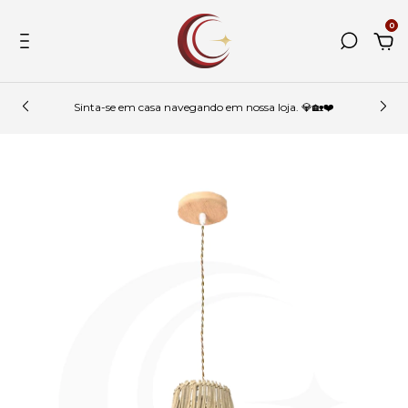
0
Sinta-se em casa navegando em nossa loja. 💎🏡❤️