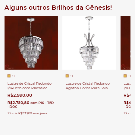
Alguns outros Brilhos da Gênesis!
+1
+1
+1
Lustre de Cristal Redondo
Lustre de Cristal Redondo
Lustre
Ø40cm com Placas de
Agatha Coroa Para Sala de
Ø60cm
Cristal para Sala de Estar e
Estar e Jantar
Jantar
R$2.990,00
R$4.
Jantar
R$2.750,80
R$4.
com
PIX • TED
• DOC
• DOC
10
x
de
R$299,00
sem juros
10
x
de