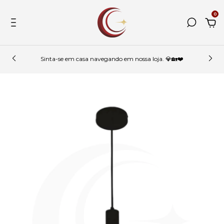
0
Sinta-se em casa navegando em nossa loja. 💎🏡❤️