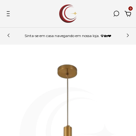
0
Sinta-se em casa navegando em nossa loja. 💎🏡❤️