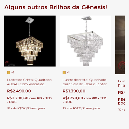
Alguns outros Brilhos da Gênesis!
+1
+1
Lustre de Cristal Quadrado
Lustre de cristal Quadrado
Lustre
40x40 Com Placas de
para Sala de Estar e Jantar
Pirâm
Cristal para Mesa de Sala e
Salas 
R$2.490,00
R$1.390,00
R$49
Jantar.
Estar 
R$2.290,80
R$1.278,80
Entra
com
PIX • TED
com
PIX • TED
R$45
• DOC
• DOC
DOC
10
x
de
R$249,00
sem juros
10
x
de
R$139,00
sem juros
10
x
de