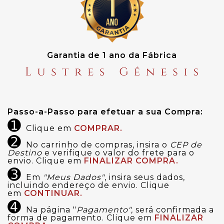
Garantia de 1 ano da Fábrica
Passo-a-Passo para efetuar a sua Compra:
➊
Clique em
COMPRAR.
➋
No carrinho de compras, insira o
CEP de
Destino
e verifique o valor do frete para o
envio. Clique em
FINALIZAR COMPRA.
➌
Em
"Meus Dados"
, insira seus dados,
incluindo endereço de envio. Clique
em
CONTINUAR.
➍
Na página "
Pagamento",
será confirmada a
forma de pagamento. Clique em
FINALIZAR