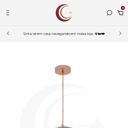
0
Sinta-se em casa navegando em nossa loja. 💎🏡❤️