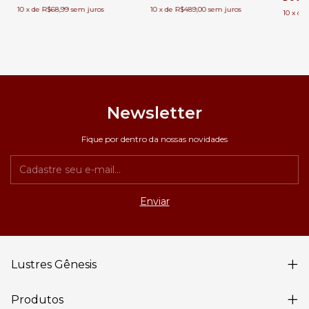
10
x
de
R$68,99
sem juros
10
x
de
R$489,00
sem juros
10
x
de
Newsletter
Fique por dentro da nossas novidades
Lustres Gênesis
Produtos