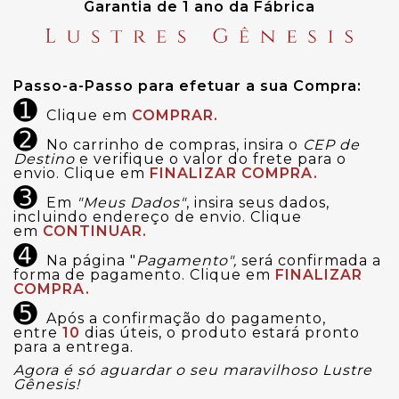
Garantia de 1 ano da Fábrica
Passo-a-Passo para efetuar a sua Compra:
➊
Clique em
COMPRAR.
➋
No carrinho de compras, insira o
CEP de
Destino
e verifique o valor do frete para o
envio. Clique em
FINALIZAR COMPRA.
➌
Em
"Meus Dados"
, insira seus dados,
incluindo endereço de envio. Clique
em
CONTINUAR.
➍
Na página "
Pagamento",
será confirmada a
forma de pagamento. Clique em
FINALIZAR
COMPRA.
➎
Após a confirmação do pagamento,
entre
10
dias úteis, o produto estará pronto
para a entrega.
Agora é só aguardar o seu maravilhoso Lustre
Gênesis!