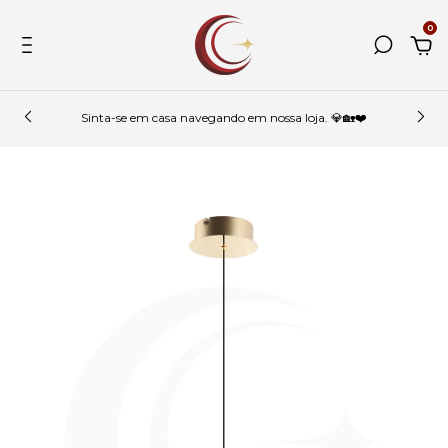
0
Sinta-se em casa navegando em nossa loja. 💎🏡❤️