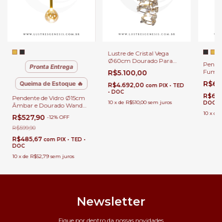
Lustre de Cristal Vega
Ø60cm Dourado Para
Pende
Pronta Entrega
Escadas e Salas Pé Direito
Fumê 
R$5.100,00
Duplo e Alto
LED 4
R$67
Queima de Estoque 🔥
R$4.692,00
com
PIX • TED
Bancad
• DOC
Cabece
R$625
Pendente de Vidro Ø15cm
10
x
de
R$510,00
sem juros
DOC
Âmbar e Dourado Wand
com LED 480Lm Para
10
x
de
R$527,90
-
12
%
OFF
Bancadas, Mesa de
Cabeceira, Lavabos e Ilhas
R$599,90
R$485,67
com
PIX • TED •
DOC
10
x
de
R$52,79
sem juros
Newsletter
Fique por dentro da nossas novidades