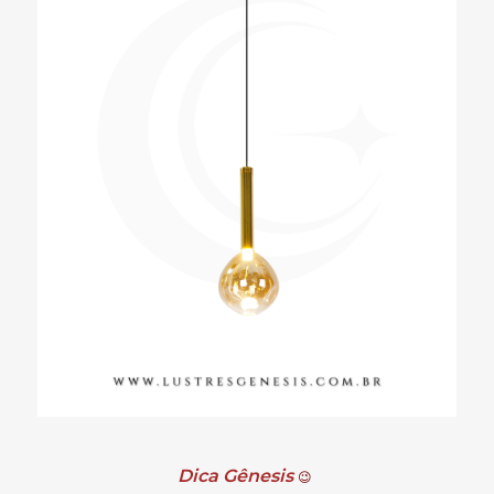
Dica Gênesis
😉