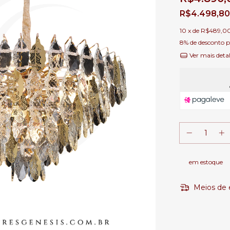
R$4.498,8
10
x de
R$489,0
8% de desconto
p
Ver mais deta
em estoque
Meios de 