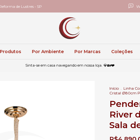
eforma de Lustres • SP
W
 Produtos
Por Ambiente
Por Marcas
Coleções
Sinta-se em casa navegando em nossa loja. 💎🏡❤️
Início
.
Linha C
Cristal Ø80cm Pa
Pende
River 
Sala de
R$4.890,