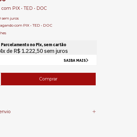
0
com
PIX • TED • DOC
0
sem juros
agando com PIX • TED • DOC
lhes
envio