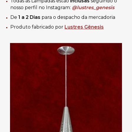
Todas as Lâmpadas estão
inclusas
seguindo o
nosso perfil no Instagram:
@lustres_genesis
De
1 a 2 Dias
para o despacho da mercadoria
Produto fabricado por
Lustres Gênesis