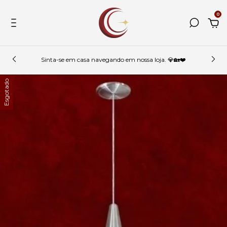
0
Sinta-se em casa navegando em nossa loja. 💎🏡❤️
Esgotado