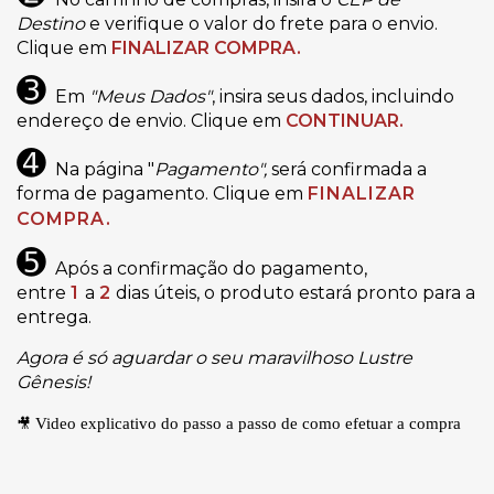
Destino
e verifique o valor do frete para o envio.
Clique em
FINALIZAR COMPRA.
➌
Em
"Meus Dados"
, insira seus dados, incluindo
endereço de envio. Clique em
CONTINUAR.
➍
Na página "
Pagamento",
será confirmada a
forma de pagamento. Clique em
FINALIZAR
COMPRA.
➎
Após a confirmação do pagamento,
entre
1
a
2
dias úteis, o produto estará pronto para a
entrega.
Agora é só aguardar o seu maravilhoso Lustre
Gênesis!
🎥
Video explicativo do passo a passo de como efetuar a compra