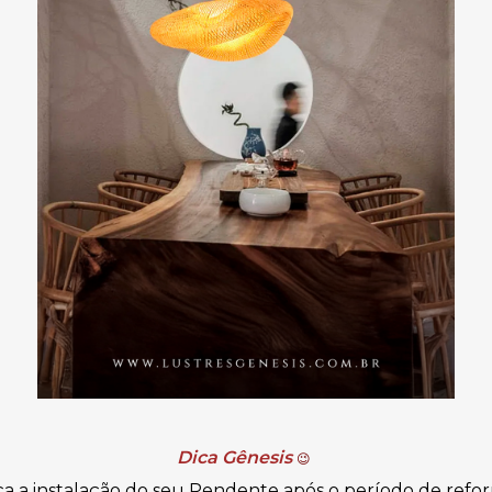
Dica Gênesis
😉
a a instalação do seu Pendente após o período de refo