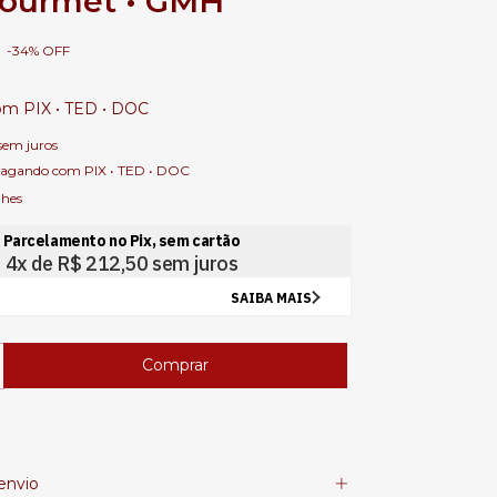
Gourmet • GMH
-
34
%
OFF
om
PIX • TED • DOC
sem juros
agando com PIX • TED • DOC
lhes
envio