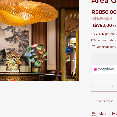
Área 
R$850,00
R$1.290,00
R$782,00
c
10
x de
R$85,00
8% de desconto
p
Ver mais deta
em estoque
Meios de 