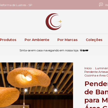
eforma de Lustres • SP
W
 Produtos
Por Ambiente
Por Marcas
Coleções
Sinta-se em casa navegando em nossa loja. 💎🏡❤️
Início
.
Luminári
Pendente Artesa
Cozinha e Área
Penden
de Ba
para M