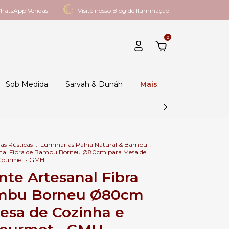
hatsApp Vendas
Visite nosso Blog de Iluminação
0
Sob Medida
Sarvah & Dunáh
Mais
as Rústicas
.
Luminárias Palha Natural & Bambu
.
nal Fibra de Bambu Borneu Ø80cm para Mesa de
 Gourmet • GMH
te Artesanal Fibra
mbu Borneu Ø80cm
esa de Cozinha e