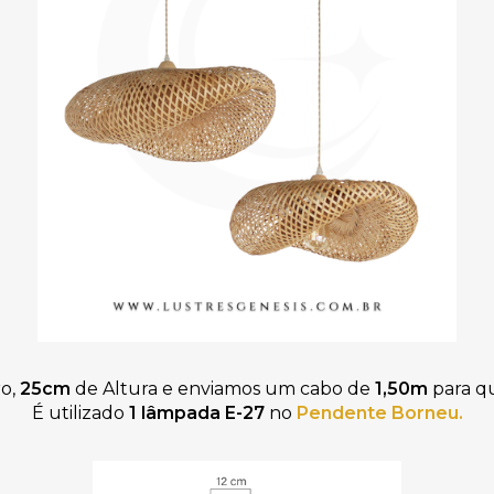
o,
25cm
de Altura
e
enviamos um
cabo de
1
,50m
para qu
É utilizado
1 lâmpada
E-27
no
Pendente Borneu
.