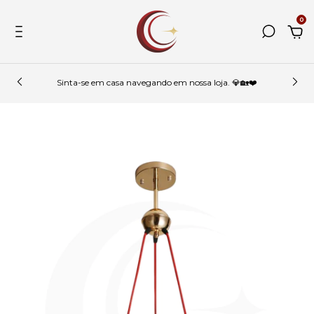
0
Sinta-se em casa navegando em nossa loja. 💎🏡❤️