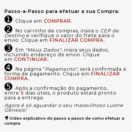
Passo-a-Passo para efetuar a sua Compra:
➊
Clique em
COMPRAR.
➋
No carrinho de compras, insira o
CEP de
Destino
e verifique o valor do frete para o
envio. Clique em
FINALIZAR COMPRA.
➌
Em
"Meus Dados"
, insira seus dados,
incluindo endereço de envio. Clique
em
CONTINUAR.
➍
Na página "
Pagamento",
será confirmada a
forma de pagamento. Clique em
FINALIZAR
COMPRA.
➎
Após a confirmação do pagamento,
entre
5
dias úteis, o produto estará pronto
para a entrega.
Agora é só aguardar o seu maravilhoso Lustre
Gênesis!
🎥 Vídeo explicativo do passo a passo de como efetuar a
compra