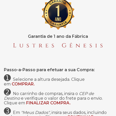
Garantia de 1 ano da Fábrica
Passo-a-Passo para efetuar a sua Compra:
➊
Selecione a altura desejada. Clique
em
COMPRAR.
➋
No carrinho de compras, insira o
CEP de
Destino
e verifique o valor do frete para o envio.
Clique em
FINALIZAR COMPRA.
➌
Em
"Meus Dados"
, insira seus dados, incluindo