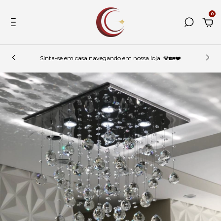
0
Sinta-se em casa navegando em nossa loja. 💎🏡❤️