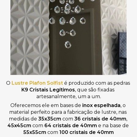
O 
Lustre Plafon Solfist
 é produzido com as pedras 
K9
Cristais Legítimos
, que são fixadas 
artesanalmente, um a um.
Oferecemos ele em bases de 
inox espelhada
, o 
material perfeito para a fabricação de lustre, nas 
medidas de 
35x35cm
 com 
36 cristais de 40mm
, 
45x45cm
 com 
64 cristais de 40mm
 e na base de 
55x55cm 
com 
100 cristais de 40mm