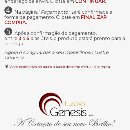
endereço de envio. Clique em
CONTINUAR.
➍
Na página "
Pagamento",
será confirmada a
forma de pagamento. Clique em
FINALIZAR
COMPRA.
➎
Após a confirmação do pagamento,
entre
3
a
5
dias úteis, o produto estará pronto para a
entrega.
Agora é só aguardar o seu maravilhoso Lustre
Gênesis!
🎥
Video explicativo do passo a passo de como efetuar a compra