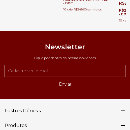
de Est
Direito Duplo
R$2.
• DOC
10
x
de
R$249,00
sem juros
R$2.
• DOC
10
x
de
Newsletter
Fique por dentro da nossas novidades
Lustres Gênesis
Produtos