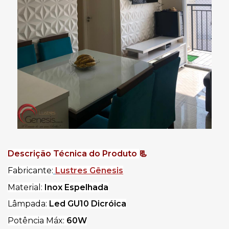
Descrição Técnica do Produto 
📃
Fabricante:
Lustres Gênesis
Material:
 Inox Espelhada
Lâmpada: 
Led GU10 Dicróica
Potência Máx: 
60W